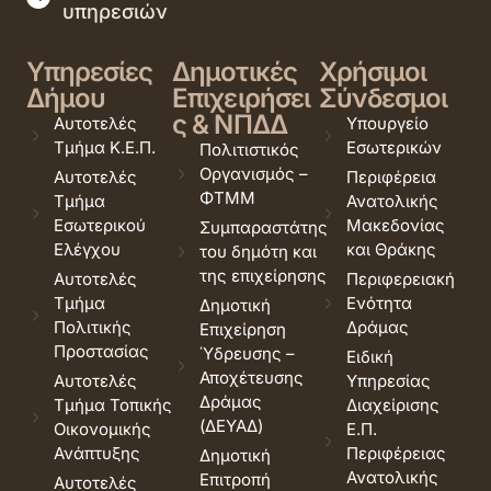
υπηρεσιών
Υπηρεσίες
Δημοτικές
Χρήσιμοι
Δήμου
Επιχειρήσει
Σύνδεσμοι
ς & ΝΠΔΔ
Αυτοτελές
Υπουργείο
Τμήμα Κ.Ε.Π.
Εσωτερικών
Πολιτιστικός
Οργανισμός –
Αυτοτελές
Περιφέρεια
ΦΤΜΜ
Τμήμα
Ανατολικής
Εσωτερικού
Μακεδονίας
Συμπαραστάτης
Ελέγχου
και Θράκης
του δημότη και
της επιχείρησης
Αυτοτελές
Περιφερειακή
Τμήμα
Ενότητα
Δημοτική
Πολιτικής
Δράμας
Επιχείρηση
Προστασίας
Ύδρευσης –
Ειδική
Αποχέτευσης
Αυτοτελές
Υπηρεσίας
Δράμας
Τμήμα Τοπικής
Διαχείρισης
(ΔΕΥΑΔ)
Οικονομικής
Ε.Π.
Ανάπτυξης
Περιφέρειας
Δημοτική
Ανατολικής
Επιτροπή
Αυτοτελές