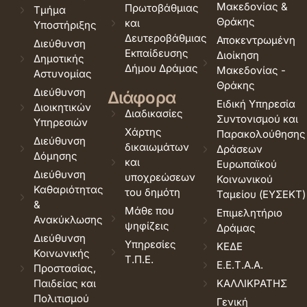
Μακεδονίας &
Πρωτοβάθμιας
Τμήμα
Θράκης
και
Υποστήριξης
Δευτεροβάθμιας
Αποκεντρωμένη
Διεύθυνση
Εκπαίδευσης
Διοίκηση
Δημοτικής
Δήμου Δράμας
Μακεδονίας -
Αστυνομίας
Θράκης
Διεύθυνση
Διάφορα
Ειδική Υπηρεσία
Διοικητικών
Διαδικασίες
Συντονισμού και
Υπηρεσιών
Χάρτης
Παρακολούθησης
Διεύθυνση
δικαιωμάτων
Δράσεων
Δόμησης
και
Ευρωπαϊκού
Διεύθυνση
υποχρεώσεων
Κοινωνικού
Καθαριότητας
του δημότη
Ταμείου (ΕΥΣΕΚΤ)
&
Μάθε που
Επιμελητήριο
Ανακύκλωσης
ψηφίζεις
Δράμας
Διεύθυνση
Υπηρεσίες
ΚΕΔΕ
Κοινωνικής
Τ.Π.Ε.
Ε.Ε.Τ.Α.Α.
Προστασίας,
Παιδείας και
ΚΑΛΛΙΚΡΑΤΗΣ
Πολιτισμού
Γενική