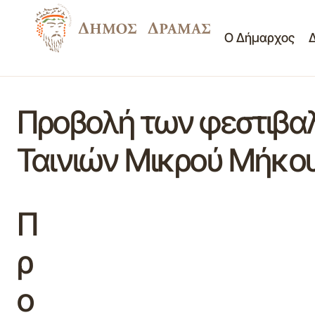
Ο Δήμαρχος
Προβολή των φεστιβαλ
Ταινιών Μικρού Μήκο
Π
ρ
ο