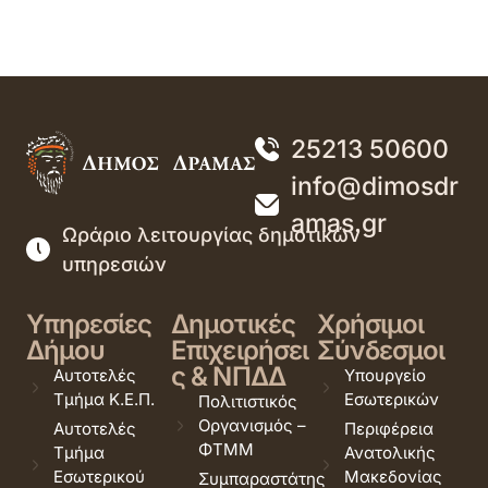
25213 50600
info@dimosdr
amas.gr
Ωράριο λειτουργίας δημοτικών
υπηρεσιών
Υπηρεσίες
Δημοτικές
Χρήσιμοι
Δήμου
Επιχειρήσει
Σύνδεσμοι
ς & ΝΠΔΔ
Αυτοτελές
Υπουργείο
Τμήμα Κ.Ε.Π.
Εσωτερικών
Πολιτιστικός
Οργανισμός –
Αυτοτελές
Περιφέρεια
ΦΤΜΜ
Τμήμα
Ανατολικής
Εσωτερικού
Μακεδονίας
Συμπαραστάτης