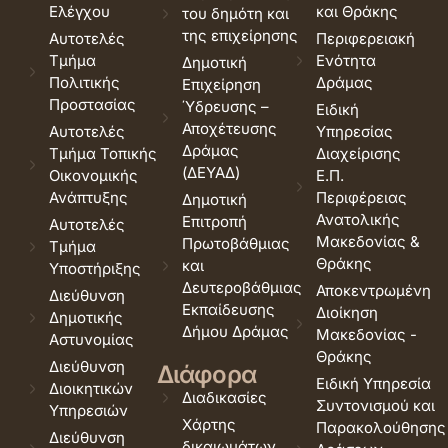
Ελέγχου
και Θράκης
του δημότη και
της επιχείρησης
Αυτοτελές
Περιφερειακή
Τμήμα
Ενότητα
Δημοτική
Πολιτικής
Δράμας
Επιχείρηση
Προστασίας
Ύδρευσης –
Ειδική
Αποχέτευσης
Αυτοτελές
Υπηρεσίας
Δράμας
Τμήμα Τοπικής
Διαχείρισης
(ΔΕΥΑΔ)
Οικονομικής
Ε.Π.
Ανάπτυξης
Περιφέρειας
Δημοτική
Ανατολικής
Επιτροπή
Αυτοτελές
Μακεδονίας &
Πρωτοβάθμιας
Τμήμα
Θράκης
και
Υποστήριξης
Δευτεροβάθμιας
Αποκεντρωμένη
Διεύθυνση
Εκπαίδευσης
Διοίκηση
Δημοτικής
Δήμου Δράμας
Μακεδονίας -
Αστυνομίας
Θράκης
Διεύθυνση
Διάφορα
Ειδική Υπηρεσία
Διοικητικών
Διαδικασίες
Συντονισμού και
Υπηρεσιών
Χάρτης
Παρακολούθησης
Διεύθυνση
δικαιωμάτων