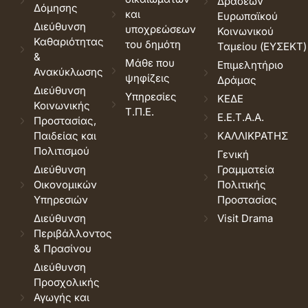
Δράσεων
Δόμησης
και
Ευρωπαϊκού
Διεύθυνση
υποχρεώσεων
Κοινωνικού
Καθαριότητας
του δημότη
Ταμείου (ΕΥΣΕΚΤ)
&
Μάθε που
Επιμελητήριο
Ανακύκλωσης
ψηφίζεις
Δράμας
Διεύθυνση
Υπηρεσίες
ΚΕΔΕ
Κοινωνικής
Τ.Π.Ε.
Ε.Ε.Τ.Α.Α.
Προστασίας,
Παιδείας και
ΚΑΛΛΙΚΡΑΤΗΣ
Πολιτισμού
Γενική
Διεύθυνση
Γραμματεία
Οικονομικών
Πολιτικής
Υπηρεσιών
Προστασίας
Διεύθυνση
Visit Drama
Περιβάλλοντος
& Πρασίνου
Διεύθυνση
Προσχολικής
Αγωγής και