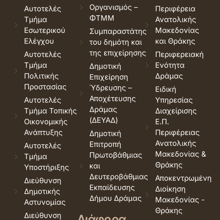
Οργανισμός –
Αυτοτελές
Περιφέρεια
ΦΤΜΜ
Τμήμα
Ανατολικής
Εσωτερικού
Μακεδονίας
Συμπαραστάτης
Ελέγχου
και Θράκης
του δημότη και
της επιχείρησης
Αυτοτελές
Περιφερειακή
Τμήμα
Ενότητα
Δημοτική
Πολιτικής
Δράμας
Επιχείρηση
Προστασίας
Ύδρευσης –
Ειδική
Αποχέτευσης
Αυτοτελές
Υπηρεσίας
Δράμας
Τμήμα Τοπικής
Διαχείρισης
(ΔΕΥΑΔ)
Οικονομικής
Ε.Π.
Ανάπτυξης
Περιφέρειας
Δημοτική
Ανατολικής
Επιτροπή
Αυτοτελές
Μακεδονίας &
Πρωτοβάθμιας
Τμήμα
Θράκης
και
Υποστήριξης
Δευτεροβάθμιας
Αποκεντρωμένη
Διεύθυνση
Εκπαίδευσης
Διοίκηση
Δημοτικής
Δήμου Δράμας
Μακεδονίας -
Αστυνομίας
Θράκης
Διεύθυνση
Διάφορα