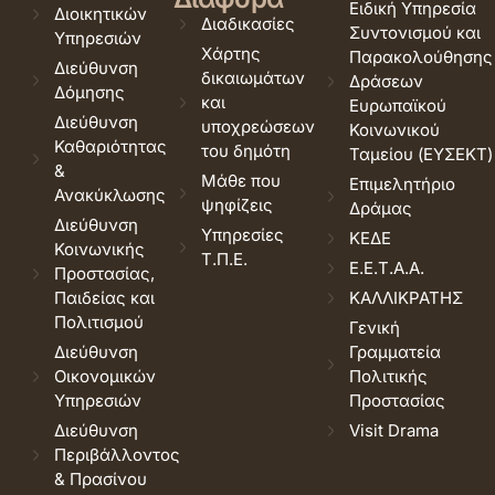
Ειδική Υπηρεσία
Διοικητικών
Διαδικασίες
Συντονισμού και
Υπηρεσιών
Χάρτης
Παρακολούθησης
Διεύθυνση
δικαιωμάτων
Δράσεων
Δόμησης
και
Ευρωπαϊκού
Διεύθυνση
υποχρεώσεων
Κοινωνικού
Καθαριότητας
του δημότη
Ταμείου (ΕΥΣΕΚΤ)
&
Μάθε που
Επιμελητήριο
Ανακύκλωσης
ψηφίζεις
Δράμας
Διεύθυνση
Υπηρεσίες
ΚΕΔΕ
Κοινωνικής
Τ.Π.Ε.
Ε.Ε.Τ.Α.Α.
Προστασίας,
Παιδείας και
ΚΑΛΛΙΚΡΑΤΗΣ
Πολιτισμού
Γενική
Διεύθυνση
Γραμματεία
Οικονομικών
Πολιτικής
Υπηρεσιών
Προστασίας
Διεύθυνση
Visit Drama
Περιβάλλοντος
& Πρασίνου