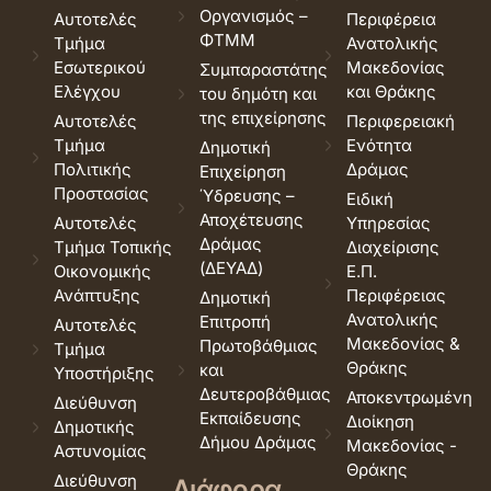
Οργανισμός –
Αυτοτελές
Περιφέρεια
ΦΤΜΜ
Τμήμα
Ανατολικής
Εσωτερικού
Μακεδονίας
Συμπαραστάτης
Ελέγχου
και Θράκης
του δημότη και
της επιχείρησης
Αυτοτελές
Περιφερειακή
Τμήμα
Ενότητα
Δημοτική
Πολιτικής
Δράμας
Επιχείρηση
Προστασίας
Ύδρευσης –
Ειδική
Αποχέτευσης
Αυτοτελές
Υπηρεσίας
Δράμας
Τμήμα Τοπικής
Διαχείρισης
(ΔΕΥΑΔ)
Οικονομικής
Ε.Π.
Ανάπτυξης
Περιφέρειας
Δημοτική
Ανατολικής
Επιτροπή
Αυτοτελές
Μακεδονίας &
Πρωτοβάθμιας
Τμήμα
Θράκης
και
Υποστήριξης
Δευτεροβάθμιας
Αποκεντρωμένη
Διεύθυνση
Εκπαίδευσης
Διοίκηση
Δημοτικής
Δήμου Δράμας
Μακεδονίας -
Αστυνομίας
Θράκης
Διεύθυνση
Διάφορα