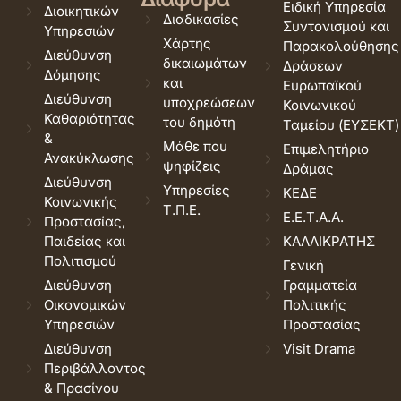
Ειδική Υπηρεσία
Διοικητικών
Διαδικασίες
Συντονισμού και
Υπηρεσιών
Χάρτης
Παρακολούθησης
Διεύθυνση
δικαιωμάτων
Δράσεων
Δόμησης
και
Ευρωπαϊκού
Διεύθυνση
υποχρεώσεων
Κοινωνικού
Καθαριότητας
του δημότη
Ταμείου (ΕΥΣΕΚΤ)
&
Μάθε που
Επιμελητήριο
Ανακύκλωσης
ψηφίζεις
Δράμας
Διεύθυνση
Υπηρεσίες
ΚΕΔΕ
Κοινωνικής
Τ.Π.Ε.
Ε.Ε.Τ.Α.Α.
Προστασίας,
Παιδείας και
ΚΑΛΛΙΚΡΑΤΗΣ
Πολιτισμού
Γενική
Διεύθυνση
Γραμματεία
Οικονομικών
Πολιτικής
Υπηρεσιών
Προστασίας
Διεύθυνση
Visit Drama
Περιβάλλοντος
& Πρασίνου