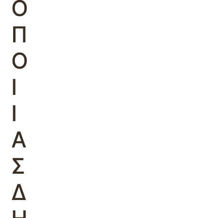
Ο
Π
Ο
Ι
Ι
Α
Σ
Δ