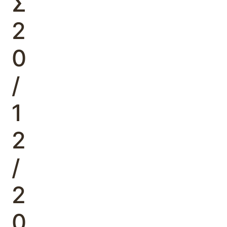
Σ
2
0
/
1
2
/
2
0