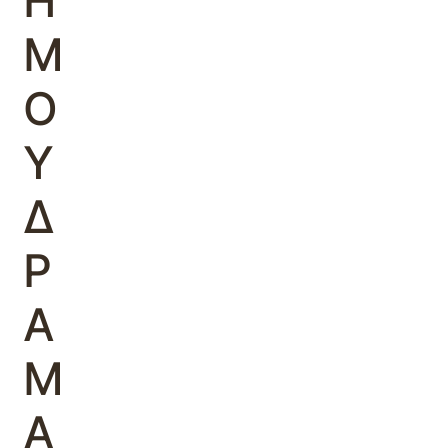
Η
Μ
Ο
Υ
Δ
Ρ
Α
Μ
Α