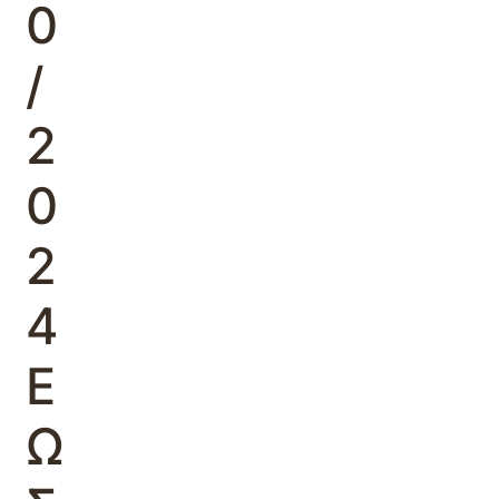
0
/
2
0
2
4
Ε
Ω