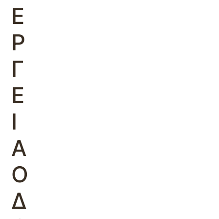
Ε
Ρ
Γ
Ε
Ι
Α
Ο
Δ