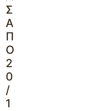
Σ
Α
Π
Ο
2
0
/
1