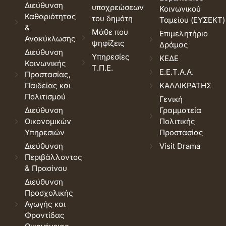
Διεύθυνση
υποχρεώσεων
Κοινωνικού
Καθαριότητας
του δημότη
Ταμείου (ΕΥΣΕΚΤ)
&
Μάθε που
Επιμελητήριο
Ανακύκλωσης
ψηφίζεις
Δράμας
Διεύθυνση
Υπηρεσίες
ΚΕΔΕ
Κοινωνικής
Τ.Π.Ε.
Ε.Ε.Τ.Α.Α.
Προστασίας,
Παιδείας και
ΚΑΛΛΙΚΡΑΤΗΣ
Πολιτισμού
Γενική
Διεύθυνση
Γραμματεία
Οικονομικών
Πολιτικής
Υπηρεσιών
Προστασίας
Διεύθυνση
Visit Drama
Περιβάλλοντος
& Πρασίνου
Διεύθυνση
Προσχολικής
Αγωγής και
Φροντίδας