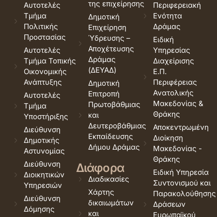
της επιχείρησης
Αυτοτελές
Περιφερειακή
Τμήμα
Ενότητα
Δημοτική
Πολιτικής
Δράμας
Επιχείρηση
Προστασίας
Ύδρευσης –
Ειδική
Αποχέτευσης
Αυτοτελές
Υπηρεσίας
Δράμας
Τμήμα Τοπικής
Διαχείρισης
(ΔΕΥΑΔ)
Οικονομικής
Ε.Π.
Ανάπτυξης
Περιφέρειας
Δημοτική
Ανατολικής
Επιτροπή
Αυτοτελές
Μακεδονίας &
Πρωτοβάθμιας
Τμήμα
Θράκης
και
Υποστήριξης
Δευτεροβάθμιας
Αποκεντρωμένη
Διεύθυνση
Εκπαίδευσης
Διοίκηση
Δημοτικής
Δήμου Δράμας
Μακεδονίας -
Αστυνομίας
Θράκης
Διεύθυνση
Διάφορα
Ειδική Υπηρεσία
Διοικητικών
Διαδικασίες
Συντονισμού και
Υπηρεσιών
Χάρτης
Παρακολούθησης
Διεύθυνση
δικαιωμάτων
Δράσεων
Δόμησης
και
Ευρωπαϊκού