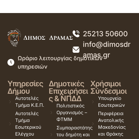
25213 50600
info@dimosdr
amas.gr
Ωράριο λειτουργίας δημοτικών
υπηρεσιών
Υπηρεσίες
Δημοτικές
Χρήσιμοι
Δήμου
Επιχειρήσει
Σύνδεσμοι
ς & ΝΠΔΔ
Αυτοτελές
Υπουργείο
Τμήμα Κ.Ε.Π.
Εσωτερικών
Πολιτιστικός
Οργανισμός –
Αυτοτελές
Περιφέρεια
ΦΤΜΜ
Τμήμα
Ανατολικής
Εσωτερικού
Μακεδονίας
Συμπαραστάτης
Ελέγχου
και Θράκης
του δημότη και