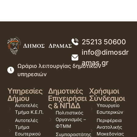
25213 50600
info@dimosdr
amas.gr
Ωράριο λειτουργίας δημοτικών
υπηρεσιών
Υπηρεσίες
Δημοτικές
Χρήσιμοι
Δήμου
Επιχειρήσει
Σύνδεσμοι
ς & ΝΠΔΔ
Αυτοτελές
Υπουργείο
Τμήμα Κ.Ε.Π.
Εσωτερικών
Πολιτιστικός
Οργανισμός –
Αυτοτελές
Περιφέρεια
ΦΤΜΜ
Τμήμα
Ανατολικής
Εσωτερικού
Μακεδονίας
Συμπαραστάτης