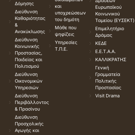
Δράσεων
Δόμησης
και
Ευρωπαϊκού
Διεύθυνση
υποχρεώσεων
Κοινωνικού
Καθαριότητας
του δημότη
Ταμείου (ΕΥΣΕΚΤ)
&
Μάθε που
Επιμελητήριο
Ανακύκλωσης
ψηφίζεις
Δράμας
Διεύθυνση
Υπηρεσίες
ΚΕΔΕ
Κοινωνικής
Τ.Π.Ε.
Ε.Ε.Τ.Α.Α.
Προστασίας,
Παιδείας και
ΚΑΛΛΙΚΡΑΤΗΣ
Πολιτισμού
Γενική
Διεύθυνση
Γραμματεία
Οικονομικών
Πολιτικής
Υπηρεσιών
Προστασίας
Διεύθυνση
Visit Drama
Περιβάλλοντος
& Πρασίνου
Διεύθυνση
Προσχολικής
Αγωγής και