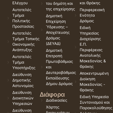
Ελέγχου
και Θράκης
του δημότη και
της επιχείρησης
Αυτοτελές
Περιφερειακή
Τμήμα
Ενότητα
Δημοτική
Πολιτικής
Δράμας
Επιχείρηση
Προστασίας
Ύδρευσης –
Ειδική
Αποχέτευσης
Αυτοτελές
Υπηρεσίας
Δράμας
Τμήμα Τοπικής
Διαχείρισης
(ΔΕΥΑΔ)
Οικονομικής
Ε.Π.
Ανάπτυξης
Περιφέρειας
Δημοτική
Ανατολικής
Επιτροπή
Αυτοτελές
Μακεδονίας &
Πρωτοβάθμιας
Τμήμα
Θράκης
και
Υποστήριξης
Δευτεροβάθμιας
Αποκεντρωμένη
Διεύθυνση
Εκπαίδευσης
Διοίκηση
Δημοτικής
Δήμου Δράμας
Μακεδονίας -
Αστυνομίας
Θράκης
Διεύθυνση
Διάφορα
Ειδική Υπηρεσία
Διοικητικών
Διαδικασίες
Συντονισμού και
Υπηρεσιών
Χάρτης
Παρακολούθησης
Διεύθυνση
δικαιωμάτων