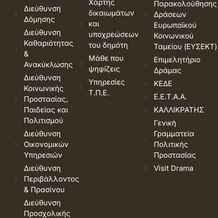
Χάρτης
Παρακολούθησης
Διεύθυνση
δικαιωμάτων
Δράσεων
Δόμησης
και
Ευρωπαϊκού
Διεύθυνση
υποχρεώσεων
Κοινωνικού
Καθαριότητας
του δημότη
Ταμείου (ΕΥΣΕΚΤ)
&
Μάθε που
Επιμελητήριο
Ανακύκλωσης
ψηφίζεις
Δράμας
Διεύθυνση
Υπηρεσίες
ΚΕΔΕ
Κοινωνικής
Τ.Π.Ε.
Ε.Ε.Τ.Α.Α.
Προστασίας,
Παιδείας και
ΚΑΛΛΙΚΡΑΤΗΣ
Πολιτισμού
Γενική
Διεύθυνση
Γραμματεία
Οικονομικών
Πολιτικής
Υπηρεσιών
Προστασίας
Διεύθυνση
Visit Drama
Περιβάλλοντος
& Πρασίνου
Διεύθυνση
Προσχολικής