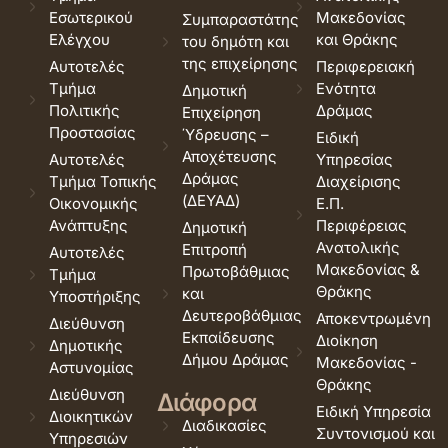
Εσωτερικού
Μακεδονίας
Συμπαραστάτης
Ελέγχου
και Θράκης
του δημότη και
της επιχείρησης
Αυτοτελές
Περιφερειακή
Τμήμα
Ενότητα
Δημοτική
Πολιτικής
Δράμας
Επιχείρηση
Προστασίας
Ύδρευσης –
Ειδική
Αποχέτευσης
Αυτοτελές
Υπηρεσίας
Δράμας
Τμήμα Τοπικής
Διαχείρισης
(ΔΕΥΑΔ)
Οικονομικής
Ε.Π.
Ανάπτυξης
Περιφέρειας
Δημοτική
Ανατολικής
Επιτροπή
Αυτοτελές
Μακεδονίας &
Πρωτοβάθμιας
Τμήμα
Θράκης
και
Υποστήριξης
Δευτεροβάθμιας
Αποκεντρωμένη
Διεύθυνση
Εκπαίδευσης
Διοίκηση
Δημοτικής
Δήμου Δράμας
Μακεδονίας -
Αστυνομίας
Θράκης
Διεύθυνση
Διάφορα
Ειδική Υπηρεσία
Διοικητικών
Διαδικασίες
Συντονισμού και
Υπηρεσιών