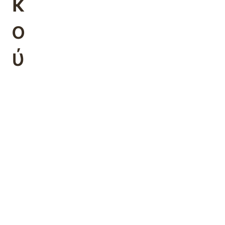
κ
ο
ύ