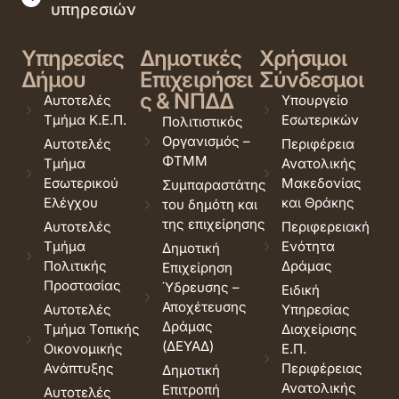
υπηρεσιών
Υπηρεσίες
Δημοτικές
Χρήσιμοι
Δήμου
Επιχειρήσει
Σύνδεσμοι
ς & ΝΠΔΔ
Αυτοτελές
Υπουργείο
Τμήμα Κ.Ε.Π.
Εσωτερικών
Πολιτιστικός
Οργανισμός –
Αυτοτελές
Περιφέρεια
ΦΤΜΜ
Τμήμα
Ανατολικής
Εσωτερικού
Μακεδονίας
Συμπαραστάτης
Ελέγχου
και Θράκης
του δημότη και
της επιχείρησης
Αυτοτελές
Περιφερειακή
Τμήμα
Ενότητα
Δημοτική
Πολιτικής
Δράμας
Επιχείρηση
Προστασίας
Ύδρευσης –
Ειδική
Αποχέτευσης
Αυτοτελές
Υπηρεσίας
Δράμας
Τμήμα Τοπικής
Διαχείρισης
(ΔΕΥΑΔ)
Οικονομικής
Ε.Π.
Ανάπτυξης
Περιφέρειας
Δημοτική
Ανατολικής
Επιτροπή
Αυτοτελές