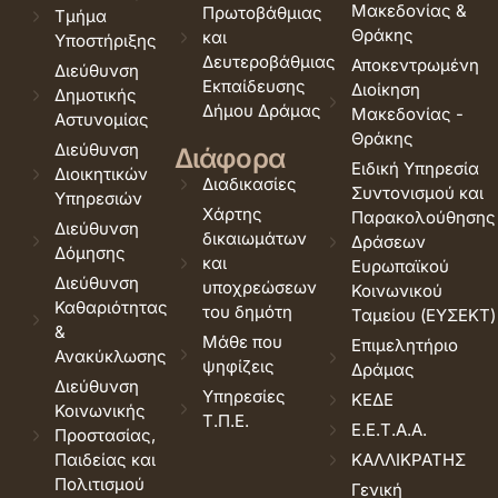
Μακεδονίας &
Πρωτοβάθμιας
Τμήμα
Θράκης
και
Υποστήριξης
Δευτεροβάθμιας
Αποκεντρωμένη
Διεύθυνση
Εκπαίδευσης
Διοίκηση
Δημοτικής
Δήμου Δράμας
Μακεδονίας -
Αστυνομίας
Θράκης
Διεύθυνση
Διάφορα
Ειδική Υπηρεσία
Διοικητικών
Διαδικασίες
Συντονισμού και
Υπηρεσιών
Χάρτης
Παρακολούθησης
Διεύθυνση
δικαιωμάτων
Δράσεων
Δόμησης
και
Ευρωπαϊκού
Διεύθυνση
υποχρεώσεων
Κοινωνικού
Καθαριότητας
του δημότη
Ταμείου (ΕΥΣΕΚΤ)
&
Μάθε που
Επιμελητήριο
Ανακύκλωσης
ψηφίζεις
Δράμας
Διεύθυνση
Υπηρεσίες
ΚΕΔΕ
Κοινωνικής
Τ.Π.Ε.
Ε.Ε.Τ.Α.Α.
Προστασίας,
Παιδείας και
ΚΑΛΛΙΚΡΑΤΗΣ
Πολιτισμού
Γενική