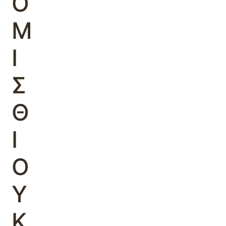
Ο
Μ
Ι
Σ
Θ
Ι
Ο
Υ
Κ