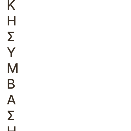
Κ
Η
Σ
Υ
Μ
Β
Α
Σ