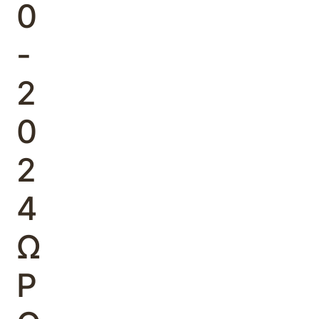
0
-
2
0
2
4
Ω
Ρ