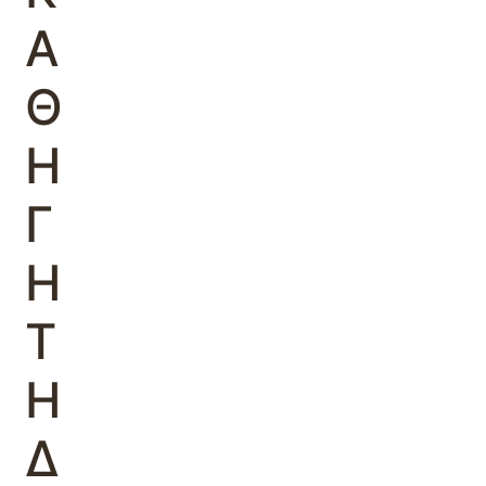
Α
Θ
Η
Γ
Η
Τ
Η
Δ