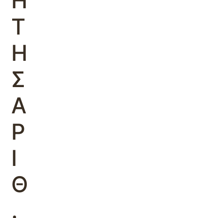
Η
Τ
Η
Σ
Α
Ρ
Ι
Θ
.