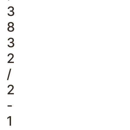
3
8
3
2
/
2
-
1