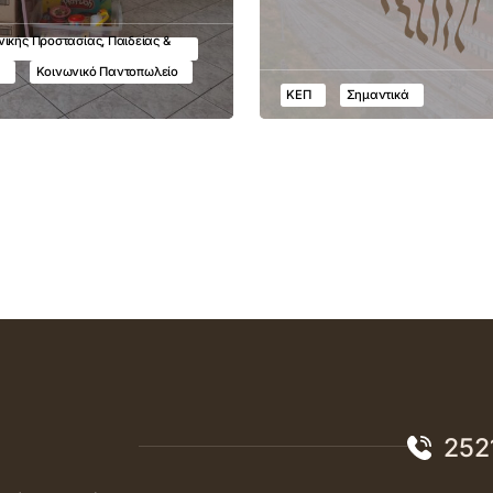
ικής Προστασίας, Παιδείας &
υ
Κοινωνικό Παντοπωλείο
ΚΕΠ
Σημαντικά
252