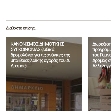
Διαβάστε επίσης...
ΚΑΝΟΝΙΣΜΟΣ ΔΗΜΟΤΙΚΗΣ
Δωρεά από
ΣΥΓΚΟΙΝΩΝΙΑΣ (ειδικά
προγράμμ
δρομολόγια για τις ανάγκες της
του Γυμν
υπαίθριας λαϊκής αγοράς του Δ.
Δράμας σ
Δράμας)
Αλληλεγγ