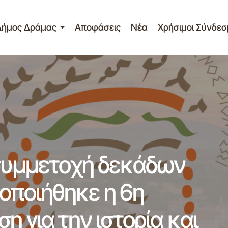
Δήμος Δράμας
Αποφάσεις
Νέα
Χρήσιμοι Σύνδεσ
τίο Τύπου – Με τη συμμετοχή δεκάδων επιστημόνων πραγμ
επιστημονική συνάντηση για την ιστορία και τον πολιτισμό 
2013
 συμμετοχή δεκάδων
οποιήθηκε η 6η
η για την ιστορία και