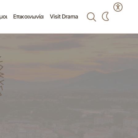
μοι
Επικοινωνία
Visit Drama
ατοποιήθηκε η
Δελτίο Τύπου - Επιστολή του Δημάρχου
Δράμας στον Υπουργό Εργασίας
της Δράμας 12-
Κοινωνικής Ασφάλισης και Πρόνοιας κ.
Γιάννη Βρούτση 12-11-2013