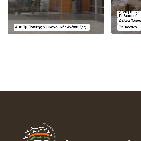
Δ/νση Κοινων
Πολιτισμού
Δελτία Τύπο
Αυτ. Τμ. Τοπικής & Οικονομικής Ανάπτυξης
Σημαντικά