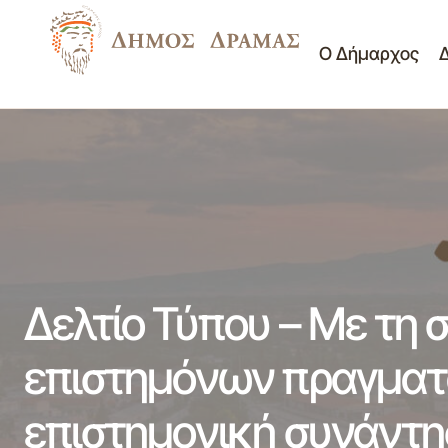
Ο Δήμαρχος
Δελ
Δελτίο Τύπου - Υπερψηφίστηκε από το
Δημοτικό Συμβούλιο της Δράμας ο
Νέα -
6η 
προϋπολογισμός του 2014 ύψους 48
Ανακοινώσεις
11-
εκατομμυρίων ευρώ 12-11-2013
Δελτίο Τύπου – Με τη
επιστημόνων πραγματ
επιστημονική συνάντησ