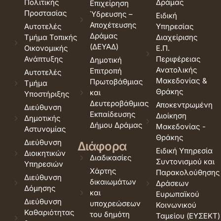
Πολιτικής
Δράμας
Επιχείρηση
Προστασίας
Ύδρευσης –
Ειδική
Αποχέτευσης
Αυτοτελές
Υπηρεσίας
Δράμας
Τμήμα Τοπικής
Διαχείρισης
(ΔΕΥΑΔ)
Οικονομικής
Ε.Π.
Ανάπτυξης
Περιφέρειας
Δημοτική
Ανατολικής
Επιτροπή
Αυτοτελές
Μακεδονίας &
Πρωτοβάθμιας
Τμήμα
Θράκης
και
Υποστήριξης
Δευτεροβάθμιας
Αποκεντρωμένη
Διεύθυνση
Εκπαίδευσης
Διοίκηση
Δημοτικής
Δήμου Δράμας
Μακεδονίας -
Αστυνομίας
Θράκης
Διεύθυνση
Διάφορα
Ειδική Υπηρεσία
Διοικητικών
Διαδικασίες
Συντονισμού και
Υπηρεσιών
Χάρτης
Παρακολούθησης
Διεύθυνση
δικαιωμάτων
Δράσεων
Δόμησης
και
Ευρωπαϊκού
Διεύθυνση
υποχρεώσεων
Κοινωνικού
Καθαριότητας
του δημότη
Ταμείου (ΕΥΣΕΚΤ)