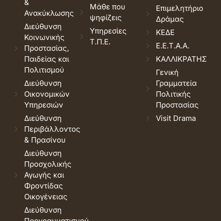
&
Μάθε που
Επιμελητήριο
Ανακύκλωσης
ψηφίζεις
Δράμας
Διεύθυνση
Υπηρεσίες
ΚΕΔΕ
Κοινωνικής
Τ.Π.Ε.
Ε.Ε.Τ.Α.Α.
Προστασίας,
Παιδείας και
ΚΑΛΛΙΚΡΑΤΗΣ
Πολιτισμού
Γενική
Διεύθυνση
Γραμματεία
Οικονομικών
Πολιτικής
Υπηρεσιών
Προστασίας
Διεύθυνση
Visit Drama
Περιβάλλοντος
& Πρασίνου
Διεύθυνση
Προσχολικής
Αγωγής και
Φροντίδας
Οικογένειας
Διεύθυνση
Προγραμματισμού,