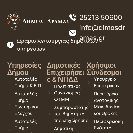
25213 50600
info@dimosdr
amas.gr
Ωράριο λειτουργίας δημοτικών
υπηρεσιών
Υπηρεσίες
Δημοτικές
Χρήσιμοι
Δήμου
Επιχειρήσει
Σύνδεσμοι
ς & ΝΠΔΔ
Αυτοτελές
Υπουργείο
Τμήμα Κ.Ε.Π.
Εσωτερικών
Πολιτιστικός
Οργανισμός –
Αυτοτελές
Περιφέρεια
ΦΤΜΜ
Τμήμα
Ανατολικής
Εσωτερικού
Μακεδονίας
Συμπαραστάτης
Ελέγχου
και Θράκης
του δημότη και
της επιχείρησης
Αυτοτελές
Περιφερειακή
Τμήμα
Ενότητα
Δημοτική