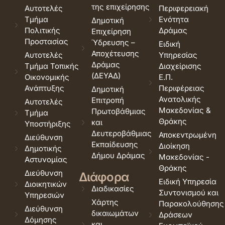
της επιχείρησης
Αυτοτελές
Περιφερειακή
Τμήμα
Ενότητα
Δημοτική
Πολιτικής
Δράμας
Επιχείρηση
Προστασίας
Ύδρευσης –
Ειδική
Αποχέτευσης
Αυτοτελές
Υπηρεσίας
Δράμας
Τμήμα Τοπικής
Διαχείρισης
(ΔΕΥΑΔ)
Οικονομικής
Ε.Π.
Ανάπτυξης
Περιφέρειας
Δημοτική
Ανατολικής
Επιτροπή
Αυτοτελές
Μακεδονίας &
Πρωτοβάθμιας
Τμήμα
Θράκης
και
Υποστήριξης
Δευτεροβάθμιας
Αποκεντρωμένη
Διεύθυνση
Εκπαίδευσης
Διοίκηση
Δημοτικής
Δήμου Δράμας
Μακεδονίας -
Αστυνομίας
Θράκης
Διεύθυνση
Διάφορα
Ειδική Υπηρεσία
Διοικητικών
Διαδικασίες
Συντονισμού και
Υπηρεσιών
Χάρτης
Παρακολούθησης
Διεύθυνση
δικαιωμάτων
Δράσεων
Δόμησης
και