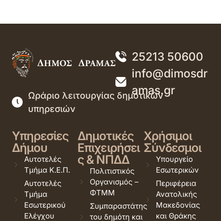
25213 50600
info@dimosdr
amas.gr
Ωράριο λειτουργίας δημοτικών
υπηρεσιών
Υπηρεσίες
Δημοτικές
Χρήσιμοι
Δήμου
Επιχειρήσει
Σύνδεσμοι
ς & ΝΠΔΔ
Αυτοτελές
Υπουργείο
Τμήμα Κ.Ε.Π.
Εσωτερικών
Πολιτιστικός
Οργανισμός –
Αυτοτελές
Περιφέρεια
ΦΤΜΜ
Τμήμα
Ανατολικής
Εσωτερικού
Μακεδονίας
Συμπαραστάτης
Ελέγχου
και Θράκης
του δημότη και