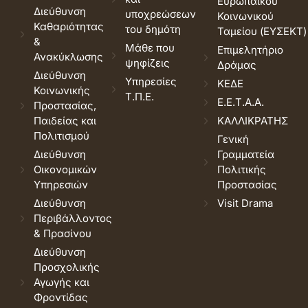
Ευρωπαϊκού
Διεύθυνση
υποχρεώσεων
Κοινωνικού
Καθαριότητας
του δημότη
Ταμείου (ΕΥΣΕΚΤ)
&
Μάθε που
Επιμελητήριο
Ανακύκλωσης
ψηφίζεις
Δράμας
Διεύθυνση
Υπηρεσίες
ΚΕΔΕ
Κοινωνικής
Τ.Π.Ε.
Ε.Ε.Τ.Α.Α.
Προστασίας,
Παιδείας και
ΚΑΛΛΙΚΡΑΤΗΣ
Πολιτισμού
Γενική
Διεύθυνση
Γραμματεία
Οικονομικών
Πολιτικής
Υπηρεσιών
Προστασίας
Διεύθυνση
Visit Drama
Περιβάλλοντος
& Πρασίνου
Διεύθυνση
Προσχολικής
Αγωγής και
Φροντίδας