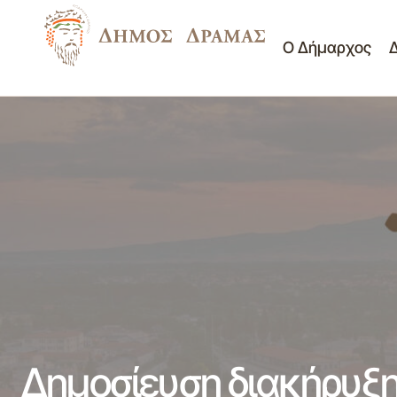
Ο Δήμαρχος
Δελτίο Τύπου - Ξεκινά η υποβολή
Διαγωνισμοί -
αιτήσεων για εγγραφές στους Παιδικούς
Διακηρύξεις
Σταθμούς του Δήμου Δράμας 03-06-2014
Δημοσίευση διακήρυξη