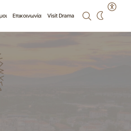
μοι
Επικοινωνία
Visit Drama
Δελτίο τύπου - Πρακτικό Ματαίωσης της
ΠΟΙΙΑ Ν.
15ης/04-06-2014 Συνεδρίασης
Συμβουλίου ΔΚ Δράμας