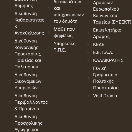
δικαιωμάτων
Δράσεων
Δόμησης
και
Ευρωπαϊκού
Διεύθυνση
υποχρεώσεων
Κοινωνικού
Καθαριότητας
του δημότη
Ταμείου (ΕΥΣΕΚΤ)
&
Μάθε που
Επιμελητήριο
Ανακύκλωσης
ψηφίζεις
Δράμας
Διεύθυνση
Υπηρεσίες
ΚΕΔΕ
Κοινωνικής
Τ.Π.Ε.
Ε.Ε.Τ.Α.Α.
Προστασίας,
Παιδείας και
ΚΑΛΛΙΚΡΑΤΗΣ
Πολιτισμού
Γενική
Διεύθυνση
Γραμματεία
Οικονομικών
Πολιτικής
Υπηρεσιών
Προστασίας
Διεύθυνση
Visit Drama
Περιβάλλοντος
& Πρασίνου
Διεύθυνση
Προσχολικής
Αγωγής και