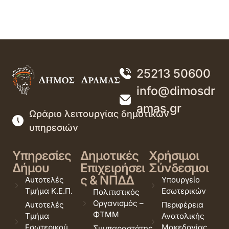
25213 50600
info@dimosdr
amas.gr
Ωράριο λειτουργίας δημοτικών
υπηρεσιών
Υπηρεσίες
Δημοτικές
Χρήσιμοι
Δήμου
Επιχειρήσει
Σύνδεσμοι
ς & ΝΠΔΔ
Αυτοτελές
Υπουργείο
Τμήμα Κ.Ε.Π.
Εσωτερικών
Πολιτιστικός
Οργανισμός –
Αυτοτελές
Περιφέρεια
ΦΤΜΜ
Τμήμα
Ανατολικής
Εσωτερικού
Μακεδονίας
Συμπαραστάτης