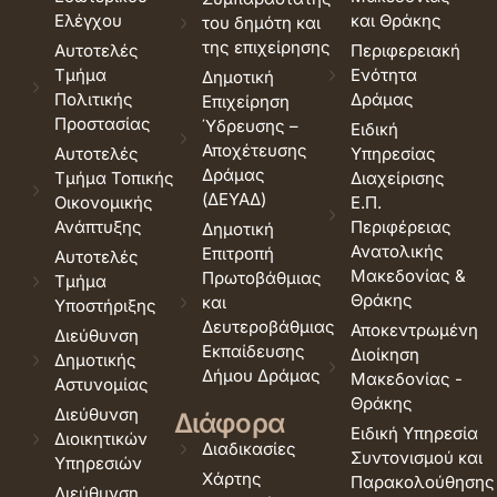
Ελέγχου
και Θράκης
του δημότη και
της επιχείρησης
Αυτοτελές
Περιφερειακή
Τμήμα
Ενότητα
Δημοτική
Πολιτικής
Δράμας
Επιχείρηση
Προστασίας
Ύδρευσης –
Ειδική
Αποχέτευσης
Αυτοτελές
Υπηρεσίας
Δράμας
Τμήμα Τοπικής
Διαχείρισης
(ΔΕΥΑΔ)
Οικονομικής
Ε.Π.
Ανάπτυξης
Περιφέρειας
Δημοτική
Ανατολικής
Επιτροπή
Αυτοτελές
Μακεδονίας &
Πρωτοβάθμιας
Τμήμα
Θράκης
και
Υποστήριξης
Δευτεροβάθμιας
Αποκεντρωμένη
Διεύθυνση
Εκπαίδευσης
Διοίκηση
Δημοτικής
Δήμου Δράμας
Μακεδονίας -
Αστυνομίας
Θράκης
Διεύθυνση
Διάφορα
Ειδική Υπηρεσία
Διοικητικών
Διαδικασίες
Συντονισμού και
Υπηρεσιών
Χάρτης
Παρακολούθησης
Διεύθυνση