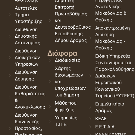
Δημοτική
Ανατολικής
Επιτροπή
Αυτοτελές
Μακεδονίας &
Πρωτοβάθμιας
Τμήμα
Θράκης
και
Υποστήριξης
Δευτεροβάθμιας
Αποκεντρωμένη
Διεύθυνση
Εκπαίδευσης
Διοίκηση
Δημοτικής
Δήμου Δράμας
Μακεδονίας -
Αστυνομίας
Θράκης
Διεύθυνση
Διάφορα
Ειδική Υπηρεσία
Διοικητικών
Διαδικασίες
Συντονισμού και
Υπηρεσιών
Χάρτης
Παρακολούθησης
Διεύθυνση
δικαιωμάτων
Δράσεων
Δόμησης
και
Ευρωπαϊκού
Διεύθυνση
υποχρεώσεων
Κοινωνικού
Καθαριότητας
του δημότη
Ταμείου (ΕΥΣΕΚΤ)
&
Μάθε που
Επιμελητήριο
Ανακύκλωσης
ψηφίζεις
Δράμας
Διεύθυνση
Υπηρεσίες
ΚΕΔΕ
Κοινωνικής
Τ.Π.Ε.
Ε.Ε.Τ.Α.Α.
Προστασίας,
Παιδείας και
ΚΑΛΛΙΚΡΑΤΗΣ