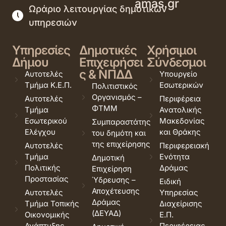
amas.gr
Ωράριο λειτουργίας δημοτικών
υπηρεσιών
Υπηρεσίες
Δημοτικές
Χρήσιμοι
Δήμου
Επιχειρήσει
Σύνδεσμοι
ς & ΝΠΔΔ
Αυτοτελές
Υπουργείο
Τμήμα Κ.Ε.Π.
Εσωτερικών
Πολιτιστικός
Οργανισμός –
Αυτοτελές
Περιφέρεια
ΦΤΜΜ
Τμήμα
Ανατολικής
Εσωτερικού
Μακεδονίας
Συμπαραστάτης
Ελέγχου
και Θράκης
του δημότη και
της επιχείρησης
Αυτοτελές
Περιφερειακή
Τμήμα
Ενότητα
Δημοτική
Πολιτικής
Δράμας
Επιχείρηση
Προστασίας
Ύδρευσης –
Ειδική
Αποχέτευσης
Αυτοτελές
Υπηρεσίας
Δράμας
Τμήμα Τοπικής
Διαχείρισης
(ΔΕΥΑΔ)
Οικονομικής
Ε.Π.
Ανάπτυξης
Περιφέρειας