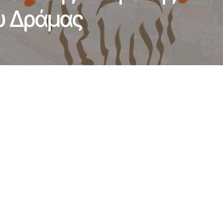
υ Δράμας