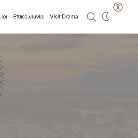
μοι
Επικοινωνία
Visit Drama
ΠΡΟΣΚΛΗΣΗ ΕΚΔΗΛΩΣΗΣ
ΕΝΔΙΑΦΕΡΟΝΤΟΣ ΓΙΑ ΤΗΝ ΥΠΗΡΕΣΙΑ ΜΕ
ΤΙΤΛΟ ΥΛΟΠΟΙΗΣΗ ΤΩΝ ΔΡΑΣΕΩΝ
ΕΠΙΚΟΙΝΩΝΙΑΣ ΚΑΙ ΔΙΑΔΟΣΗΣ (ΠΑΚΕΤΟ
ΕΡΓΑΣΙΑΣ 2 – WP2 COMMUNICATION &
τας Ζωής Δήμου
DISSEMINATION) ΚΑΙ ΔΙΟΡΓΑΝΩΣΗΣ
ΕΚΔΗΛΩΣΕΩΝ (ΠΑΚΕΤΟ ΕΡΓΑΣΙΑΣ 5 –
WP5 ORGANIZATION OF EVENTS), ΤΟΥ
ΕΡΓΟΥ “CREATION OF A CROSS-BORDER
WATER ASSETS GEOPARK IN NESTOS
AREA” ΚΑΙ ΑΚΡΩΝΥΜΙΟ “ CB WATER
GEOPARK”.