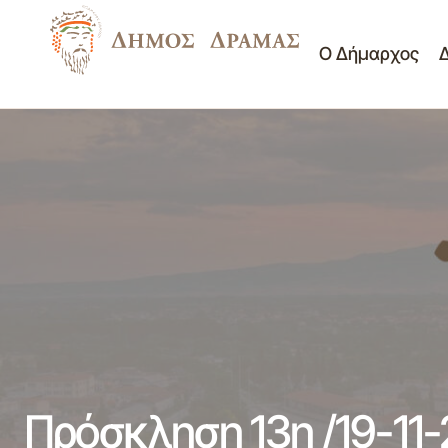
Ο Δήμαρχος
Ανακοίνωση Αναβολής της 12ης
Προσκλήσεις Επ. Ποιότ
Συνεδρίασης Επιτροπής Ποιότητας Ζωής
Ζωής
Δήμου Δράμας
Πρόσκληση 13η /19-11-