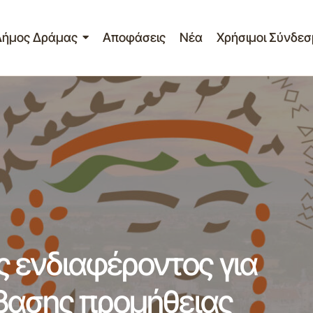
Δήμος Δράμας
Αποφάσεις
Νέα
Χρήσιμοι Σύνδεσ
πρόσκληση εκδήλωσης ενδιαφέροντος για την ανάθεσης τ
προμήθειας πέντε (5) Τμημάτων υγρών καυσίμων
 ενδιαφέροντος για
βασης προμήθειας