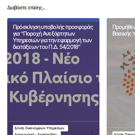
Διαβάστε επίσης...
Πρόσκληση υποβολής προσφοράς
Προμήθει
για “Παροχή Ανεξάρτητων
Βασικής 
Υπηρεσιών για την εφαρμογή των
διατάξεων του Π.Δ. 54/2018”
Δ/νση Οικονομικών Υπηρεσιών
Διαγωνισμοί - Διακηρύξεις
Δ/νση Οικον