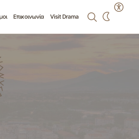
μοι
Επικοινωνία
Visit Drama
ης σύμβασης
Πίνακας θεμάτων Ο.Ε. 21ης Συνεδρίασης
15-10-2020