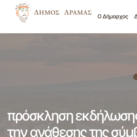
Ο Δήμαρχος
Πίνακας Ανάρτησης Θεμάτων της
Δ/νση
12ης/16-10-2020 δια περιφοράς
Οικονομικών
Συνεδρίασης Συμβουλίου Κοινότητας
Υπηρεσιών
Δράμας
πρόσκληση εκδήλωσης
την ανάθεσης της σύμ