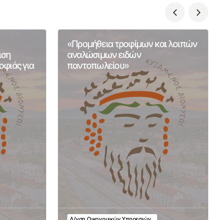
«Προμήθεια τροφίμων και λοιπών
ιση
αναλώσιμων ειδών
φιάς για
παντοπωλείου»
Δ/νση Οικονομικών Υπηρεσιών