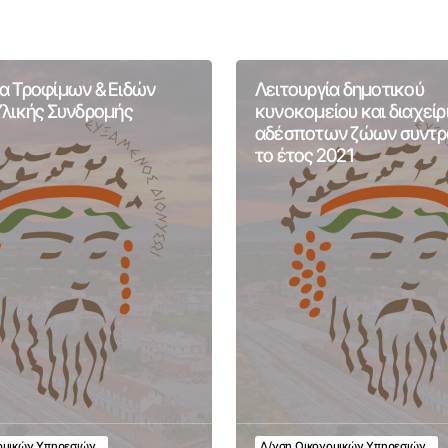
α Τροφίμων & Ειδών
Λειτουργία δημοτικού
Υλικής Συνδρομής
κυνοκομείου και διαχείρ
αδέσποτων ζώων συντρο
το έτος 2021
ομικών Υπηρεσιών
Δ/νση Οικονομικών Υπηρεσιών