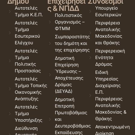
Δήμου
Επιχειρήσει
Σύνδεσμοι
ς & ΝΠΔΔ
Αυτοτελές
Υπουργείο
Τμήμα Κ.Ε.Π.
Εσωτερικών
Πολιτιστικός
Οργανισμός –
Αυτοτελές
Περιφέρεια
ΦΤΜΜ
Τμήμα
Ανατολικής
Εσωτερικού
Μακεδονίας
Συμπαραστάτης
Ελέγχου
και Θράκης
του δημότη και
της επιχείρησης
Αυτοτελές
Περιφερειακή
Τμήμα
Ενότητα
Δημοτική
Πολιτικής
Δράμας
Επιχείρηση
Προστασίας
Ύδρευσης –
Ειδική
Αποχέτευσης
Αυτοτελές
Υπηρεσίας
Δράμας
Τμήμα Τοπικής
Διαχείρισης
(ΔΕΥΑΔ)
Οικονομικής
Ε.Π.
Ανάπτυξης
Περιφέρειας
Δημοτική
Ανατολικής
Επιτροπή
Αυτοτελές
Μακεδονίας &
Πρωτοβάθμιας
Τμήμα
Θράκης
και
Υποστήριξης
Δευτεροβάθμιας
Αποκεντρωμένη
Διεύθυνση
Εκπαίδευσης
Διοίκηση
Δημοτικής