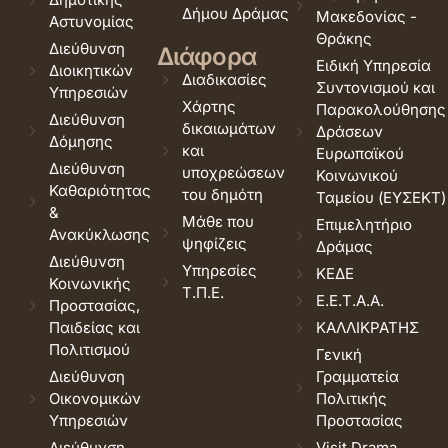
Δήμου Δράμας
Μακεδονίας -
Αστυνομίας
Θράκης
Διεύθυνση
Διάφορα
Ειδική Υπηρεσία
Διοικητικών
Διαδικασίες
Συντονισμού και
Υπηρεσιών
Χάρτης
Παρακολούθησης
Διεύθυνση
δικαιωμάτων
Δράσεων
Δόμησης
και
Ευρωπαϊκού
Διεύθυνση
υποχρεώσεων
Κοινωνικού
Καθαριότητας
του δημότη
Ταμείου (ΕΥΣΕΚΤ)
&
Μάθε που
Επιμελητήριο
Ανακύκλωσης
ψηφίζεις
Δράμας
Διεύθυνση
Υπηρεσίες
ΚΕΔΕ
Κοινωνικής
Τ.Π.Ε.
Ε.Ε.Τ.Α.Α.
Προστασίας,
Παιδείας και
ΚΑΛΛΙΚΡΑΤΗΣ
Πολιτισμού
Γενική
Διεύθυνση
Γραμματεία
Οικονομικών
Πολιτικής
Υπηρεσιών
Προστασίας
Διεύθυνση
Visit Drama