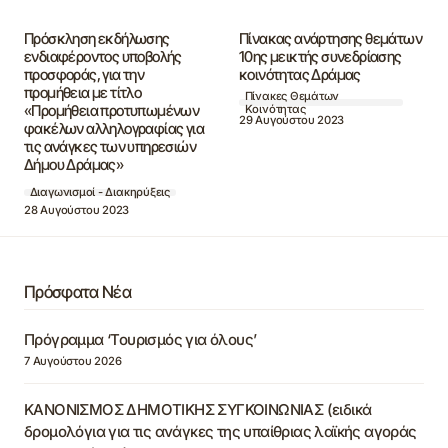
Πρόσκληση εκδήλωσης
Πίνακας ανάρτησης θεμάτων
ενδιαφέροντος υποβολής
10ης μεικτής συνεδρίασης
προσφοράς, για την
κοινότητας Δράμας
προμήθεια με τίτλο
Πίνακες Θεμάτων
«Προμήθεια προτυπωμένων
Κοινότητας
29 Αυγούστου 2023
φακέλων αλληλογραφίας για
τις ανάγκες των υπηρεσιών
Δήμου Δράμας»
Διαγωνισμοί - Διακηρύξεις
28 Αυγούστου 2023
Πρόσφατα Νέα
Πρόγραμμα ‘Τουρισμός για όλους’
7 Αυγούστου 2026
ΚΑΝΟΝΙΣΜΟΣ ΔΗΜΟΤΙΚΗΣ ΣΥΓΚΟΙΝΩΝΙΑΣ (ειδικά
δρομολόγια για τις ανάγκες της υπαίθριας λαϊκής αγοράς