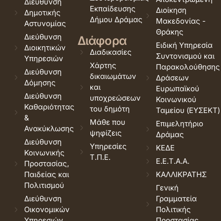
Διεύθυνση
Εκπαίδευσης
Διοίκηση
Δημοτικής
Δήμου Δράμας
Μακεδονίας -
Αστυνομίας
Θράκης
Διεύθυνση
Διάφορα
Ειδική Υπηρεσία
Διοικητικών
Διαδικασίες
Συντονισμού και
Υπηρεσιών
Χάρτης
Παρακολούθησης
Διεύθυνση
δικαιωμάτων
Δράσεων
Δόμησης
και
Ευρωπαϊκού
Διεύθυνση
υποχρεώσεων
Κοινωνικού
Καθαριότητας
του δημότη
Ταμείου (ΕΥΣΕΚΤ)
&
Μάθε που
Επιμελητήριο
Ανακύκλωσης
ψηφίζεις
Δράμας
Διεύθυνση
Υπηρεσίες
ΚΕΔΕ
Κοινωνικής
Τ.Π.Ε.
Ε.Ε.Τ.Α.Α.
Προστασίας,
Παιδείας και
ΚΑΛΛΙΚΡΑΤΗΣ
Πολιτισμού
Γενική
Διεύθυνση
Γραμματεία
Οικονομικών
Πολιτικής
Υπηρεσιών
Προστασίας