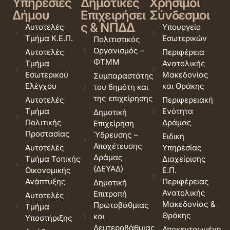
Υπηρεσίες
Δημοτικές
Χρήσιμοι
Δήμου
Επιχειρήσει
Σύνδεσμοι
ς & ΝΠΔΔ
Αυτοτελές
Υπουργείο
Τμήμα Κ.Ε.Π.
Εσωτερικών
Πολιτιστικός
Οργανισμός –
Αυτοτελές
Περιφέρεια
ΦΤΜΜ
Τμήμα
Ανατολικής
Εσωτερικού
Μακεδονίας
Συμπαραστάτης
Ελέγχου
και Θράκης
του δημότη και
της επιχείρησης
Αυτοτελές
Περιφερειακή
Τμήμα
Ενότητα
Δημοτική
Πολιτικής
Δράμας
Επιχείρηση
Προστασίας
Ύδρευσης –
Ειδική
Αποχέτευσης
Αυτοτελές
Υπηρεσίας
Δράμας
Τμήμα Τοπικής
Διαχείρισης
(ΔΕΥΑΔ)
Οικονομικής
Ε.Π.
Ανάπτυξης
Περιφέρειας
Δημοτική
Ανατολικής
Επιτροπή
Αυτοτελές
Μακεδονίας &
Πρωτοβάθμιας
Τμήμα
Θράκης
και
Υποστήριξης
Δευτεροβάθμιας
Αποκεντρωμένη