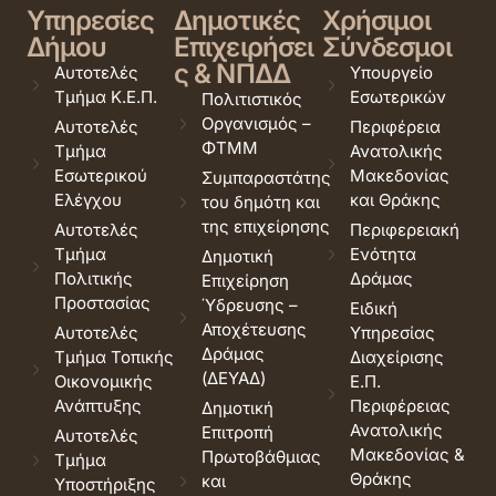
Υπηρεσίες
Δημοτικές
Χρήσιμοι
Δήμου
Επιχειρήσει
Σύνδεσμοι
ς & ΝΠΔΔ
Αυτοτελές
Υπουργείο
Τμήμα Κ.Ε.Π.
Εσωτερικών
Πολιτιστικός
Οργανισμός –
Αυτοτελές
Περιφέρεια
ΦΤΜΜ
Τμήμα
Ανατολικής
Εσωτερικού
Μακεδονίας
Συμπαραστάτης
Ελέγχου
και Θράκης
του δημότη και
της επιχείρησης
Αυτοτελές
Περιφερειακή
Τμήμα
Ενότητα
Δημοτική
Πολιτικής
Δράμας
Επιχείρηση
Προστασίας
Ύδρευσης –
Ειδική
Αποχέτευσης
Αυτοτελές
Υπηρεσίας
Δράμας
Τμήμα Τοπικής
Διαχείρισης
(ΔΕΥΑΔ)
Οικονομικής
Ε.Π.
Ανάπτυξης
Περιφέρειας
Δημοτική
Ανατολικής
Επιτροπή
Αυτοτελές
Μακεδονίας &
Πρωτοβάθμιας
Τμήμα
Θράκης
και
Υποστήριξης