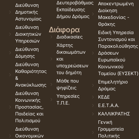
Δευτεροβάθμιας
Αποκεντρωμένη
Διεύθυνση
Εκπαίδευσης
Διοίκηση
Δημοτικής
Δήμου Δράμας
Μακεδονίας -
Αστυνομίας
Θράκης
Διεύθυνση
Διάφορα
Ειδική Υπηρεσία
Διοικητικών
Διαδικασίες
Συντονισμού και
Υπηρεσιών
Χάρτης
Παρακολούθησης
Διεύθυνση
δικαιωμάτων
Δράσεων
Δόμησης
και
Ευρωπαϊκού
Διεύθυνση
υποχρεώσεων
Κοινωνικού
Καθαριότητας
του δημότη
Ταμείου (ΕΥΣΕΚΤ)
&
Μάθε που
Επιμελητήριο
Ανακύκλωσης
ψηφίζεις
Δράμας
Διεύθυνση
Υπηρεσίες
ΚΕΔΕ
Κοινωνικής
Τ.Π.Ε.
Ε.Ε.Τ.Α.Α.
Προστασίας,
Παιδείας και
ΚΑΛΛΙΚΡΑΤΗΣ
Πολιτισμού
Γενική
Διεύθυνση
Γραμματεία
Οικονομικών
Πολιτικής