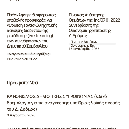
Πρόσκληση ενδιαφέροντος
Πίνακας Ανάρτησης
υποβολής προσφοράς για
Θεμάτων της 1ης/07.01.2022
Ανάθεση εργασιών ηχητικής
Συνεδρίασης της
κάλυψης διαδικτυακής
Οικονομικής Επιτροπής
μετάδοσης (livestreaming)
Δ.Δράμας
των συνεδριάσεων του
Πίνακες Θεμάτων
Δημοτικού Συμβουλίου
Οικονομικής Επ.
12 Ιανουαρίου 2022
Διαγωνισμοί - Διακηρύξεις
11 Ιανουαρίου 2022
Πρόσφατα Νέα
ΚΑΝΟΝΙΣΜΟΣ ΔΗΜΟΤΙΚΗΣ ΣΥΓΚΟΙΝΩΝΙΑΣ (ειδικά
δρομολόγια για τις ανάγκες της υπαίθριας λαϊκής αγοράς
του Δ. Δράμας)
6 Αυγούστου 2026