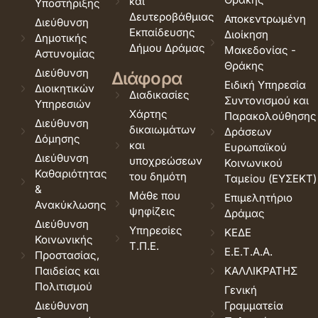
και
Υποστήριξης
Δευτεροβάθμιας
Αποκεντρωμένη
Διεύθυνση
Εκπαίδευσης
Διοίκηση
Δημοτικής
Δήμου Δράμας
Μακεδονίας -
Αστυνομίας
Θράκης
Διεύθυνση
Διάφορα
Ειδική Υπηρεσία
Διοικητικών
Διαδικασίες
Συντονισμού και
Υπηρεσιών
Χάρτης
Παρακολούθησης
Διεύθυνση
δικαιωμάτων
Δράσεων
Δόμησης
και
Ευρωπαϊκού
Διεύθυνση
υποχρεώσεων
Κοινωνικού
Καθαριότητας
του δημότη
Ταμείου (ΕΥΣΕΚΤ)
&
Μάθε που
Επιμελητήριο
Ανακύκλωσης
ψηφίζεις
Δράμας
Διεύθυνση
Υπηρεσίες
ΚΕΔΕ
Κοινωνικής
Τ.Π.Ε.
Ε.Ε.Τ.Α.Α.
Προστασίας,
Παιδείας και
ΚΑΛΛΙΚΡΑΤΗΣ
Πολιτισμού
Γενική
Διεύθυνση
Γραμματεία