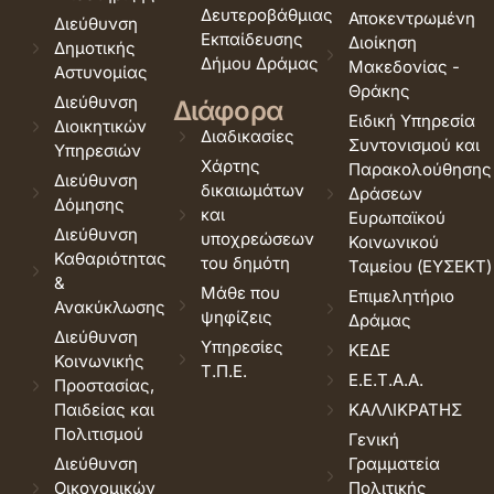
Δευτεροβάθμιας
Αποκεντρωμένη
Διεύθυνση
Εκπαίδευσης
Διοίκηση
Δημοτικής
Δήμου Δράμας
Μακεδονίας -
Αστυνομίας
Θράκης
Διεύθυνση
Διάφορα
Ειδική Υπηρεσία
Διοικητικών
Διαδικασίες
Συντονισμού και
Υπηρεσιών
Χάρτης
Παρακολούθησης
Διεύθυνση
δικαιωμάτων
Δράσεων
Δόμησης
και
Ευρωπαϊκού
Διεύθυνση
υποχρεώσεων
Κοινωνικού
Καθαριότητας
του δημότη
Ταμείου (ΕΥΣΕΚΤ)
&
Μάθε που
Επιμελητήριο
Ανακύκλωσης
ψηφίζεις
Δράμας
Διεύθυνση
Υπηρεσίες
ΚΕΔΕ
Κοινωνικής
Τ.Π.Ε.
Ε.Ε.Τ.Α.Α.
Προστασίας,
Παιδείας και
ΚΑΛΛΙΚΡΑΤΗΣ
Πολιτισμού
Γενική
Διεύθυνση
Γραμματεία
Οικονομικών
Πολιτικής