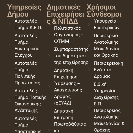
Υπηρεσίες
Δημοτικές
Χρήσιμοι
Δήμου
Επιχειρήσει
Σύνδεσμοι
ς & ΝΠΔΔ
Αυτοτελές
Υπουργείο
Τμήμα Κ.Ε.Π.
Εσωτερικών
Πολιτιστικός
Οργανισμός –
Αυτοτελές
Περιφέρεια
ΦΤΜΜ
Τμήμα
Ανατολικής
Εσωτερικού
Μακεδονίας
Συμπαραστάτης
Ελέγχου
και Θράκης
του δημότη και
της επιχείρησης
Αυτοτελές
Περιφερειακή
Τμήμα
Ενότητα
Δημοτική
Πολιτικής
Δράμας
Επιχείρηση
Προστασίας
Ύδρευσης –
Ειδική
Αποχέτευσης
Αυτοτελές
Υπηρεσίας
Δράμας
Τμήμα Τοπικής
Διαχείρισης
(ΔΕΥΑΔ)
Οικονομικής
Ε.Π.
Ανάπτυξης
Περιφέρειας
Δημοτική
Ανατολικής
Επιτροπή
Αυτοτελές
Μακεδονίας &
Πρωτοβάθμιας
Τμήμα
Θράκης
και
Υποστήριξης