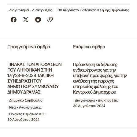
Διαγωνισμοί - Διακηρύξεις
30 Αυγούστου 2024
από
Κλήμης Ομφαλίδης
Προηγούμενο άρθρο
Επόμενο άρθρο
ΠΙΝΑΚΑΣ ΤΩΝ ΑΠΟΦΑΣΕΩΝ
Πρόσκληση εκδήλωσης
ΠΟΥ ΛΗΦΘΗΚΑΝ ΣΤΗΝ
ενδιαφέροντος για την
17η/28-8-2024 ΤΑΚΤΙΚΗ
υποβολή προσφοράς, για την
ΣΥΝΕΔΡΙΑΣΗ ΤΟΥ
ανάθεση της παροχής
ΔΗΜΟΤΙΚΟΥ ΣΥΜΒΟΥΛΙΟΥ
υπηρεσίας φύλαξης του
ΔΗΜΟΥ ΔΡΑΜΑΣ
Κεντρικού Δημαρχείου
Δημοτικό Συμβούλιο
Διαγωνισμοί - Διακηρύξεις
30 Αυγούστου 2024
Νέα - Ανακοινώσεις
Πίνακες Θεμάτων Δ.Σ.
30 Αυγούστου 2024