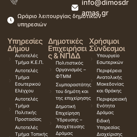
info@dimosdr
amas.gr
Ωράριο λειτουργίας δημοτικών
υπηρεσιών
Υπηρεσίες
Δημοτικές
Χρήσιμοι
Δήμου
Επιχειρήσει
Σύνδεσμοι
ς & ΝΠΔΔ
Αυτοτελές
Υπουργείο
Τμήμα Κ.Ε.Π.
Εσωτερικών
Πολιτιστικός
Οργανισμός –
Αυτοτελές
Περιφέρεια
ΦΤΜΜ
Τμήμα
Ανατολικής
Εσωτερικού
Μακεδονίας
Συμπαραστάτης
Ελέγχου
και Θράκης
του δημότη και
της επιχείρησης
Αυτοτελές
Περιφερειακή
Τμήμα
Ενότητα
Δημοτική
Πολιτικής
Δράμας
Επιχείρηση
Προστασίας
Ύδρευσης –
Ειδική
Αποχέτευσης
Αυτοτελές
Υπηρεσίας
Δράμας
Τμήμα Τοπικής
Διαχείρισης