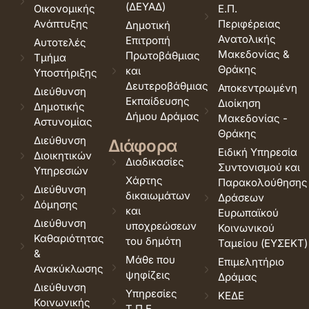
(ΔΕΥΑΔ)
Οικονομικής
Ε.Π.
Ανάπτυξης
Περιφέρειας
Δημοτική
Ανατολικής
Επιτροπή
Αυτοτελές
Μακεδονίας &
Πρωτοβάθμιας
Τμήμα
Θράκης
και
Υποστήριξης
Δευτεροβάθμιας
Αποκεντρωμένη
Διεύθυνση
Εκπαίδευσης
Διοίκηση
Δημοτικής
Δήμου Δράμας
Μακεδονίας -
Αστυνομίας
Θράκης
Διεύθυνση
Διάφορα
Ειδική Υπηρεσία
Διοικητικών
Διαδικασίες
Συντονισμού και
Υπηρεσιών
Χάρτης
Παρακολούθησης
Διεύθυνση
δικαιωμάτων
Δράσεων
Δόμησης
και
Ευρωπαϊκού
Διεύθυνση
υποχρεώσεων
Κοινωνικού
Καθαριότητας
του δημότη
Ταμείου (ΕΥΣΕΚΤ)
&
Μάθε που
Επιμελητήριο
Ανακύκλωσης
ψηφίζεις
Δράμας
Διεύθυνση
Υπηρεσίες
ΚΕΔΕ
Κοινωνικής
Τ.Π.Ε.