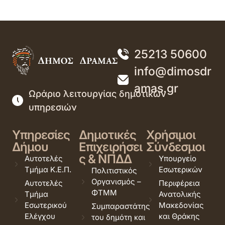
25213 50600
info@dimosdr
amas.gr
Ωράριο λειτουργίας δημοτικών
υπηρεσιών
Υπηρεσίες
Δημοτικές
Χρήσιμοι
Δήμου
Επιχειρήσει
Σύνδεσμοι
ς & ΝΠΔΔ
Αυτοτελές
Υπουργείο
Τμήμα Κ.Ε.Π.
Εσωτερικών
Πολιτιστικός
Οργανισμός –
Αυτοτελές
Περιφέρεια
ΦΤΜΜ
Τμήμα
Ανατολικής
Εσωτερικού
Μακεδονίας
Συμπαραστάτης
Ελέγχου
και Θράκης
του δημότη και