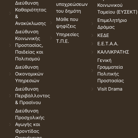
Διεύθυνση
υποχρεώσεων
Κοινωνικού
Καθαριότητας
του δημότη
Ταμείου (ΕΥΣΕΚΤ)
&
Μάθε που
Επιμελητήριο
Ανακύκλωσης
ψηφίζεις
Δράμας
Διεύθυνση
Υπηρεσίες
ΚΕΔΕ
Κοινωνικής
Τ.Π.Ε.
Ε.Ε.Τ.Α.Α.
Προστασίας,
Παιδείας και
ΚΑΛΛΙΚΡΑΤΗΣ
Πολιτισμού
Γενική
Διεύθυνση
Γραμματεία
Οικονομικών
Πολιτικής
Υπηρεσιών
Προστασίας
Διεύθυνση
Visit Drama
Περιβάλλοντος
& Πρασίνου
Διεύθυνση
Προσχολικής
Αγωγής και
Φροντίδας
Οικογένειας