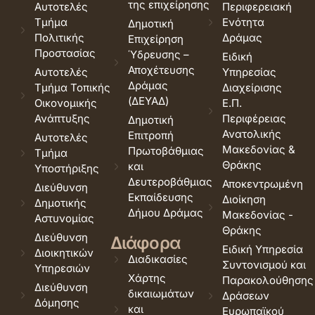
της επιχείρησης
Αυτοτελές
Περιφερειακή
Τμήμα
Ενότητα
Δημοτική
Πολιτικής
Δράμας
Επιχείρηση
Προστασίας
Ύδρευσης –
Ειδική
Αποχέτευσης
Αυτοτελές
Υπηρεσίας
Δράμας
Τμήμα Τοπικής
Διαχείρισης
(ΔΕΥΑΔ)
Οικονομικής
Ε.Π.
Ανάπτυξης
Περιφέρειας
Δημοτική
Ανατολικής
Επιτροπή
Αυτοτελές
Μακεδονίας &
Πρωτοβάθμιας
Τμήμα
Θράκης
και
Υποστήριξης
Δευτεροβάθμιας
Αποκεντρωμένη
Διεύθυνση
Εκπαίδευσης
Διοίκηση
Δημοτικής
Δήμου Δράμας
Μακεδονίας -
Αστυνομίας
Θράκης
Διεύθυνση
Διάφορα
Ειδική Υπηρεσία
Διοικητικών
Διαδικασίες
Συντονισμού και
Υπηρεσιών
Χάρτης
Παρακολούθησης
Διεύθυνση
δικαιωμάτων
Δράσεων
Δόμησης
και
Ευρωπαϊκού