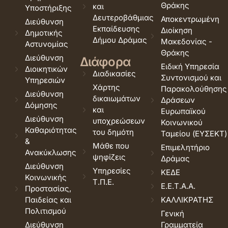
Θράκης
και
Υποστήριξης
Δευτεροβάθμιας
Αποκεντρωμένη
Διεύθυνση
Εκπαίδευσης
Διοίκηση
Δημοτικής
Δήμου Δράμας
Μακεδονίας -
Αστυνομίας
Θράκης
Διεύθυνση
Διάφορα
Ειδική Υπηρεσία
Διοικητικών
Διαδικασίες
Συντονισμού και
Υπηρεσιών
Χάρτης
Παρακολούθησης
Διεύθυνση
δικαιωμάτων
Δράσεων
Δόμησης
και
Ευρωπαϊκού
Διεύθυνση
υποχρεώσεων
Κοινωνικού
Καθαριότητας
του δημότη
Ταμείου (ΕΥΣΕΚΤ)
&
Μάθε που
Επιμελητήριο
Ανακύκλωσης
ψηφίζεις
Δράμας
Διεύθυνση
Υπηρεσίες
ΚΕΔΕ
Κοινωνικής
Τ.Π.Ε.
Ε.Ε.Τ.Α.Α.
Προστασίας,
Παιδείας και
ΚΑΛΛΙΚΡΑΤΗΣ
Πολιτισμού
Γενική
Διεύθυνση
Γραμματεία