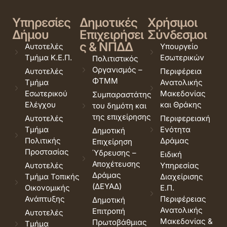
Υπηρεσίες
Δημοτικές
Χρήσιμοι
Δήμου
Επιχειρήσει
Σύνδεσμοι
ς & ΝΠΔΔ
Αυτοτελές
Υπουργείο
Τμήμα Κ.Ε.Π.
Εσωτερικών
Πολιτιστικός
Οργανισμός –
Αυτοτελές
Περιφέρεια
ΦΤΜΜ
Τμήμα
Ανατολικής
Εσωτερικού
Μακεδονίας
Συμπαραστάτης
Ελέγχου
και Θράκης
του δημότη και
της επιχείρησης
Αυτοτελές
Περιφερειακή
Τμήμα
Ενότητα
Δημοτική
Πολιτικής
Δράμας
Επιχείρηση
Προστασίας
Ύδρευσης –
Ειδική
Αποχέτευσης
Αυτοτελές
Υπηρεσίας
Δράμας
Τμήμα Τοπικής
Διαχείρισης
(ΔΕΥΑΔ)
Οικονομικής
Ε.Π.
Ανάπτυξης
Περιφέρειας
Δημοτική
Ανατολικής
Επιτροπή
Αυτοτελές
Μακεδονίας &
Πρωτοβάθμιας
Τμήμα