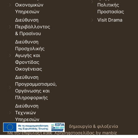
Οικονομικών
Πολιτικής
Υπηρεσιών
Προστασίας
Διεύθυνση
Visit Drama
Περιβάλλοντος
& Πρασίνου
Διεύθυνση
Προσχολικής
Αγωγής και
Φροντίδας
Οικογένειας
Διεύθυνση
Προγραμματισμού,
Οργάνωσης και
Πληροφορικής
Διεύθυνση
Τεχνικών
Υπηρεσιών
© 2026 Δήμος Δράμας.
Όροι
δημιουργία & φιλοξενία
Με την επιφύλαξη κάθε
Χρήσης
ιστοσελίδας by manbiz