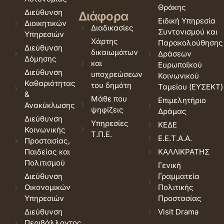
Θράκης
Διεύθυνση
Διάφορα
Ειδική Υπηρεσία
Διοικητικών
Διαδικασίες
Συντονισμού και
Υπηρεσιών
Χάρτης
Παρακολούθησης
Διεύθυνση
δικαιωμάτων
Δράσεων
Δόμησης
και
Ευρωπαϊκού
Διεύθυνση
υποχρεώσεων
Κοινωνικού
Καθαριότητας
του δημότη
Ταμείου (ΕΥΣΕΚΤ)
&
Μάθε που
Επιμελητήριο
Ανακύκλωσης
ψηφίζεις
Δράμας
Διεύθυνση
Υπηρεσίες
ΚΕΔΕ
Κοινωνικής
Τ.Π.Ε.
Ε.Ε.Τ.Α.Α.
Προστασίας,
Παιδείας και
ΚΑΛΛΙΚΡΑΤΗΣ
Πολιτισμού
Γενική
Διεύθυνση
Γραμματεία
Οικονομικών
Πολιτικής
Υπηρεσιών
Προστασίας
Διεύθυνση
Visit Drama
Περιβάλλοντος