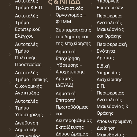
ς & ΝΠΔΔ
Αυτοτελές
Υπουργείο
Τμήμα Κ.Ε.Π.
Εσωτερικών
Πολιτιστικός
Οργανισμός –
Αυτοτελές
Περιφέρεια
ΦΤΜΜ
Τμήμα
Ανατολικής
Εσωτερικού
Μακεδονίας
Συμπαραστάτης
Ελέγχου
και Θράκης
του δημότη και
της επιχείρησης
Αυτοτελές
Περιφερειακή
Τμήμα
Ενότητα
Δημοτική
Πολιτικής
Δράμας
Επιχείρηση
Προστασίας
Ύδρευσης –
Ειδική
Αποχέτευσης
Αυτοτελές
Υπηρεσίας
Δράμας
Τμήμα Τοπικής
Διαχείρισης
(ΔΕΥΑΔ)
Οικονομικής
Ε.Π.
Ανάπτυξης
Περιφέρειας
Δημοτική
Ανατολικής
Επιτροπή
Αυτοτελές
Μακεδονίας &
Πρωτοβάθμιας
Τμήμα
Θράκης
και
Υποστήριξης
Δευτεροβάθμιας
Αποκεντρωμένη
Διεύθυνση
Εκπαίδευσης
Διοίκηση
Δημοτικής
Δήμου Δράμας
Μακεδονίας -
Αστυνομίας