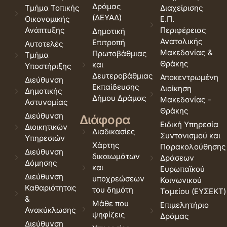
Δράμας
Τμήμα Τοπικής
Διαχείρισης
(ΔΕΥΑΔ)
Οικονομικής
Ε.Π.
Ανάπτυξης
Περιφέρειας
Δημοτική
Ανατολικής
Επιτροπή
Αυτοτελές
Μακεδονίας &
Πρωτοβάθμιας
Τμήμα
Θράκης
και
Υποστήριξης
Δευτεροβάθμιας
Αποκεντρωμένη
Διεύθυνση
Εκπαίδευσης
Διοίκηση
Δημοτικής
Δήμου Δράμας
Μακεδονίας -
Αστυνομίας
Θράκης
Διεύθυνση
Διάφορα
Ειδική Υπηρεσία
Διοικητικών
Διαδικασίες
Συντονισμού και
Υπηρεσιών
Χάρτης
Παρακολούθησης
Διεύθυνση
δικαιωμάτων
Δράσεων
Δόμησης
και
Ευρωπαϊκού
Διεύθυνση
υποχρεώσεων
Κοινωνικού
Καθαριότητας
του δημότη
Ταμείου (ΕΥΣΕΚΤ)
&
Μάθε που
Επιμελητήριο
Ανακύκλωσης
ψηφίζεις
Δράμας
Διεύθυνση