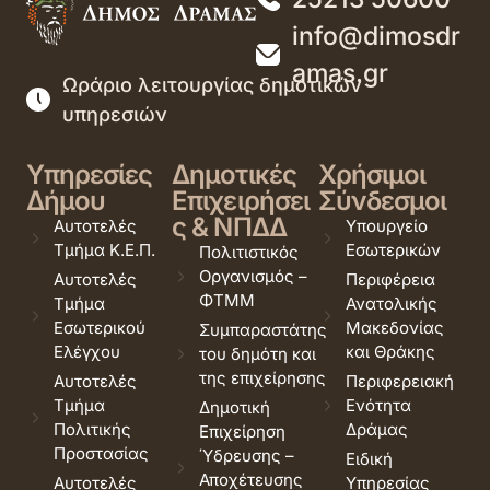
info@dimosdr
amas.gr
Ωράριο λειτουργίας δημοτικών
υπηρεσιών
Υπηρεσίες
Δημοτικές
Χρήσιμοι
Δήμου
Επιχειρήσει
Σύνδεσμοι
ς & ΝΠΔΔ
Αυτοτελές
Υπουργείο
Τμήμα Κ.Ε.Π.
Εσωτερικών
Πολιτιστικός
Οργανισμός –
Αυτοτελές
Περιφέρεια
ΦΤΜΜ
Τμήμα
Ανατολικής
Εσωτερικού
Μακεδονίας
Συμπαραστάτης
Ελέγχου
και Θράκης
του δημότη και
της επιχείρησης
Αυτοτελές
Περιφερειακή
Τμήμα
Ενότητα
Δημοτική
Πολιτικής
Δράμας
Επιχείρηση
Προστασίας
Ύδρευσης –
Ειδική
Αποχέτευσης
Αυτοτελές
Υπηρεσίας