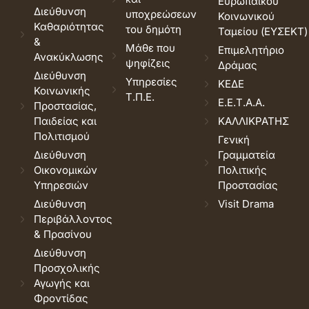
Ευρωπαϊκού
Διεύθυνση
υποχρεώσεων
Κοινωνικού
Καθαριότητας
του δημότη
Ταμείου (ΕΥΣΕΚΤ)
&
Μάθε που
Επιμελητήριο
Ανακύκλωσης
ψηφίζεις
Δράμας
Διεύθυνση
Υπηρεσίες
ΚΕΔΕ
Κοινωνικής
Τ.Π.Ε.
Ε.Ε.Τ.Α.Α.
Προστασίας,
Παιδείας και
ΚΑΛΛΙΚΡΑΤΗΣ
Πολιτισμού
Γενική
Διεύθυνση
Γραμματεία
Οικονομικών
Πολιτικής
Υπηρεσιών
Προστασίας
Διεύθυνση
Visit Drama
Περιβάλλοντος
& Πρασίνου
Διεύθυνση
Προσχολικής
Αγωγής και
Φροντίδας