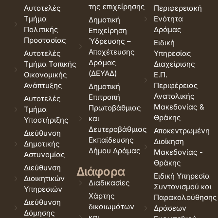
της επιχείρησης
Αυτοτελές
Περιφερειακή
Τμήμα
Ενότητα
Δημοτική
Πολιτικής
Δράμας
Επιχείρηση
Προστασίας
Ύδρευσης –
Ειδική
Αποχέτευσης
Αυτοτελές
Υπηρεσίας
Δράμας
Τμήμα Τοπικής
Διαχείρισης
(ΔΕΥΑΔ)
Οικονομικής
Ε.Π.
Ανάπτυξης
Περιφέρειας
Δημοτική
Ανατολικής
Επιτροπή
Αυτοτελές
Μακεδονίας &
Πρωτοβάθμιας
Τμήμα
Θράκης
και
Υποστήριξης
Δευτεροβάθμιας
Αποκεντρωμένη
Διεύθυνση
Εκπαίδευσης
Διοίκηση
Δημοτικής
Δήμου Δράμας
Μακεδονίας -
Αστυνομίας
Θράκης
Διεύθυνση
Διάφορα
Ειδική Υπηρεσία
Διοικητικών
Διαδικασίες
Συντονισμού και
Υπηρεσιών
Χάρτης
Παρακολούθησης
Διεύθυνση
δικαιωμάτων
Δράσεων
Δόμησης
και