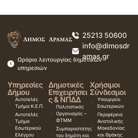
25213 50600
info@dimosdr
amas.gr
Ωράριο λειτουργίας δημοτικών
υπηρεσιών
Υπηρεσίες
Δημοτικές
Χρήσιμοι
Δήμου
Επιχειρήσει
Σύνδεσμοι
ς & ΝΠΔΔ
Αυτοτελές
Υπουργείο
Τμήμα Κ.Ε.Π.
Εσωτερικών
Πολιτιστικός
Οργανισμός –
Αυτοτελές
Περιφέρεια
ΦΤΜΜ
Τμήμα
Ανατολικής
Εσωτερικού
Μακεδονίας
Συμπαραστάτης
Ελέγχου
και Θράκης
του δημότη και