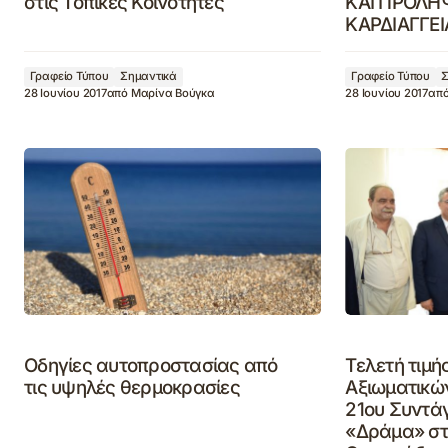
στις Τοπικές Κοινότητες
ΚΑΙ ΠΡΟΛΗ
ΚΑΡΔΙΑΓΓΕ
Γραφείο Τύπου
Σημαντικά
Γραφείο Τύπου
Σ
28 Ιουνίου 2017
από
Μαρίνα Βούγκα
28 Ιουνίου 2017
απ
Οδηγίες αυτοπροστασίας από
Τελετή τιμ
τις υψηλές θερμοκρασίες
Αξιωματικών
21ου Συντά
«Δράμα» στ