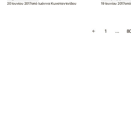
20 Ιουνίου 2017
από
Ιωάννα Κωνσταντινίδου
19 Ιουνίου 2017
από
1
…
8