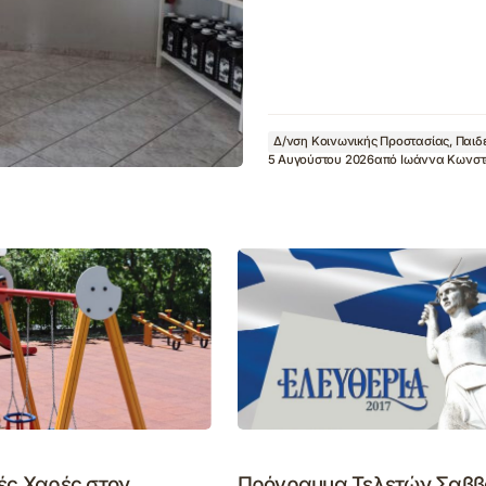
Δ/νση Κοινωνικής Προστασίας, Παιδε
5 Αυγούστου 2026
από
Ιωάννα Κωνστ
ές Χαρές στον
Πρόγραμμα Τελετών Σαββ