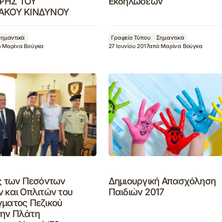
ΨΗΣ ΤΟΥ
Εκδηλώσεων
ΙΑΚΟΥ ΚΙΝΔΥΝΟΥ
ημαντικά
Γραφείο Τύπου
Σημαντικά
ό
Μαρίνα Βούγκα
27 Ιουνίου 2017
από
Μαρίνα Βούγκα
ής των Πεσόντων
Δημιουργική Απασχόληση
 και Οπλιτών του
Παιδιών 2017
γματος Πεζικού
ην Πλάτη