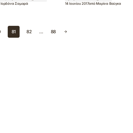
Ιορδάνα Σαμαρά
14 Ιουνίου 2017
από
Μαρίνα Βούγκα
0
81
82
…
88