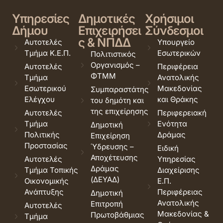
Υπηρεσίες
Δημοτικές
Χρήσιμοι
Δήμου
Επιχειρήσει
Σύνδεσμοι
ς & ΝΠΔΔ
Αυτοτελές
Υπουργείο
Τμήμα Κ.Ε.Π.
Εσωτερικών
Πολιτιστικός
Οργανισμός –
Αυτοτελές
Περιφέρεια
ΦΤΜΜ
Τμήμα
Ανατολικής
Εσωτερικού
Μακεδονίας
Συμπαραστάτης
Ελέγχου
και Θράκης
του δημότη και
της επιχείρησης
Αυτοτελές
Περιφερειακή
Τμήμα
Ενότητα
Δημοτική
Πολιτικής
Δράμας
Επιχείρηση
Προστασίας
Ύδρευσης –
Ειδική
Αποχέτευσης
Αυτοτελές
Υπηρεσίας
Δράμας
Τμήμα Τοπικής
Διαχείρισης
(ΔΕΥΑΔ)
Οικονομικής
Ε.Π.
Ανάπτυξης
Περιφέρειας
Δημοτική
Ανατολικής
Επιτροπή
Αυτοτελές
Μακεδονίας &
Πρωτοβάθμιας
Τμήμα