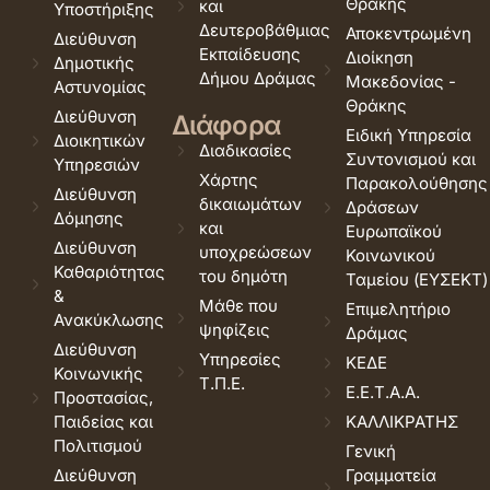
Θράκης
και
Υποστήριξης
Δευτεροβάθμιας
Αποκεντρωμένη
Διεύθυνση
Εκπαίδευσης
Διοίκηση
Δημοτικής
Δήμου Δράμας
Μακεδονίας -
Αστυνομίας
Θράκης
Διεύθυνση
Διάφορα
Ειδική Υπηρεσία
Διοικητικών
Διαδικασίες
Συντονισμού και
Υπηρεσιών
Χάρτης
Παρακολούθησης
Διεύθυνση
δικαιωμάτων
Δράσεων
Δόμησης
και
Ευρωπαϊκού
Διεύθυνση
υποχρεώσεων
Κοινωνικού
Καθαριότητας
του δημότη
Ταμείου (ΕΥΣΕΚΤ)
&
Μάθε που
Επιμελητήριο
Ανακύκλωσης
ψηφίζεις
Δράμας
Διεύθυνση
Υπηρεσίες
ΚΕΔΕ
Κοινωνικής
Τ.Π.Ε.
Ε.Ε.Τ.Α.Α.
Προστασίας,
Παιδείας και
ΚΑΛΛΙΚΡΑΤΗΣ
Πολιτισμού
Γενική
Διεύθυνση
Γραμματεία