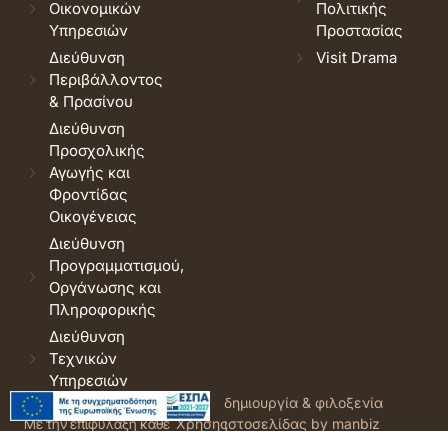
Οικονομικών
Πολιτικής
Υπηρεσιών
Προστασίας
Διεύθυνση
Visit Drama
Περιβάλλοντος
& Πρασίνου
Διεύθυνση
Προσχολικής
Αγωγής και
Φροντίδας
Οικογένειας
Διεύθυνση
Προγραμματισμού,
Οργάνωσης και
Πληροφορικής
Διεύθυνση
Τεχνικών
Υπηρεσιών
© 2026 Δήμος Δράμας.
Όροι
δημιουργία & φιλοξενία
Με την επιφύλαξη κάθε
Χρήσης
ιστοσελίδας by manbiz
νόμιμου δικαιώματος.