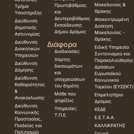
Μακεδονίας &
Πρωτοβάθμιας
Τμήμα
Θράκης
και
Υποστήριξης
Δευτεροβάθμιας
Αποκεντρωμένη
Διεύθυνση
Εκπαίδευσης
Διοίκηση
Δημοτικής
Δήμου Δράμας
Μακεδονίας -
Αστυνομίας
Θράκης
Διεύθυνση
Διάφορα
Ειδική Υπηρεσία
Διοικητικών
Διαδικασίες
Συντονισμού και
Υπηρεσιών
Χάρτης
Παρακολούθησης
Διεύθυνση
δικαιωμάτων
Δράσεων
Δόμησης
και
Ευρωπαϊκού
Διεύθυνση
υποχρεώσεων
Κοινωνικού
Καθαριότητας
του δημότη
Ταμείου (ΕΥΣΕΚΤ)
&
Μάθε που
Επιμελητήριο
Ανακύκλωσης
ψηφίζεις
Δράμας
Διεύθυνση
Υπηρεσίες
ΚΕΔΕ
Κοινωνικής
Τ.Π.Ε.
Ε.Ε.Τ.Α.Α.
Προστασίας,
Παιδείας και
ΚΑΛΛΙΚΡΑΤΗΣ
Πολιτισμού
Γενική