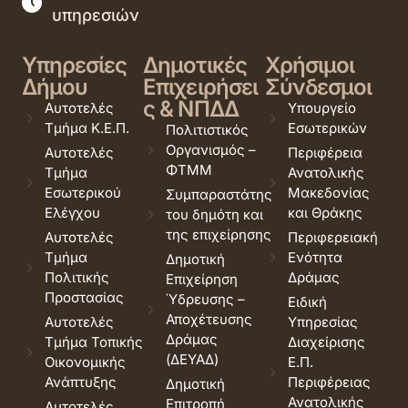
υπηρεσιών
Υπηρεσίες
Δημοτικές
Χρήσιμοι
Δήμου
Επιχειρήσει
Σύνδεσμοι
ς & ΝΠΔΔ
Αυτοτελές
Υπουργείο
Τμήμα Κ.Ε.Π.
Εσωτερικών
Πολιτιστικός
Οργανισμός –
Αυτοτελές
Περιφέρεια
ΦΤΜΜ
Τμήμα
Ανατολικής
Εσωτερικού
Μακεδονίας
Συμπαραστάτης
Ελέγχου
και Θράκης
του δημότη και
της επιχείρησης
Αυτοτελές
Περιφερειακή
Τμήμα
Ενότητα
Δημοτική
Πολιτικής
Δράμας
Επιχείρηση
Προστασίας
Ύδρευσης –
Ειδική
Αποχέτευσης
Αυτοτελές
Υπηρεσίας
Δράμας
Τμήμα Τοπικής
Διαχείρισης
(ΔΕΥΑΔ)
Οικονομικής
Ε.Π.
Ανάπτυξης
Περιφέρειας
Δημοτική
Ανατολικής
Επιτροπή
Αυτοτελές