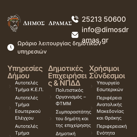
25213 50600
info@dimosdr
amas.gr
Ωράριο λειτουργίας δημοτικών
υπηρεσιών
Υπηρεσίες
Δημοτικές
Χρήσιμοι
Δήμου
Επιχειρήσει
Σύνδεσμοι
ς & ΝΠΔΔ
Αυτοτελές
Υπουργείο
Τμήμα Κ.Ε.Π.
Εσωτερικών
Πολιτιστικός
Οργανισμός –
Αυτοτελές
Περιφέρεια
ΦΤΜΜ
Τμήμα
Ανατολικής
Εσωτερικού
Μακεδονίας
Συμπαραστάτης
Ελέγχου
και Θράκης
του δημότη και
της επιχείρησης
Αυτοτελές
Περιφερειακή
Τμήμα
Ενότητα
Δημοτική