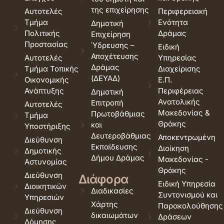
της επιχείρησης
Αυτοτελές
Περιφερειακή
Τμήμα
Ενότητα
Δημοτική
Πολιτικής
Δράμας
Επιχείρηση
Προστασίας
Ύδρευσης –
Ειδική
Αποχέτευσης
Αυτοτελές
Υπηρεσίας
Δράμας
Τμήμα Τοπικής
Διαχείρισης
(ΔΕΥΑΔ)
Οικονομικής
Ε.Π.
Ανάπτυξης
Περιφέρειας
Δημοτική
Ανατολικής
Επιτροπή
Αυτοτελές
Μακεδονίας &
Πρωτοβάθμιας
Τμήμα
Θράκης
και
Υποστήριξης
Δευτεροβάθμιας
Αποκεντρωμένη
Διεύθυνση
Εκπαίδευσης
Διοίκηση
Δημοτικής
Δήμου Δράμας
Μακεδονίας -
Αστυνομίας
Θράκης
Διεύθυνση
Διάφορα
Ειδική Υπηρεσία
Διοικητικών
Διαδικασίες
Συντονισμού και
Υπηρεσιών
Χάρτης
Παρακολούθησης
Διεύθυνση
δικαιωμάτων
Δράσεων
Δόμησης