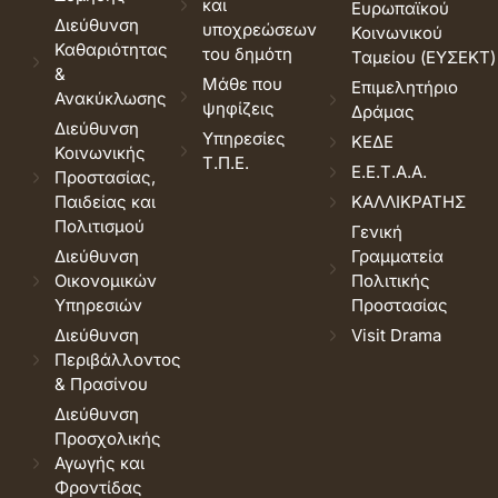
και
Ευρωπαϊκού
Διεύθυνση
υποχρεώσεων
Κοινωνικού
Καθαριότητας
του δημότη
Ταμείου (ΕΥΣΕΚΤ)
&
Μάθε που
Επιμελητήριο
Ανακύκλωσης
ψηφίζεις
Δράμας
Διεύθυνση
Υπηρεσίες
ΚΕΔΕ
Κοινωνικής
Τ.Π.Ε.
Ε.Ε.Τ.Α.Α.
Προστασίας,
Παιδείας και
ΚΑΛΛΙΚΡΑΤΗΣ
Πολιτισμού
Γενική
Διεύθυνση
Γραμματεία
Οικονομικών
Πολιτικής
Υπηρεσιών
Προστασίας
Διεύθυνση
Visit Drama
Περιβάλλοντος
& Πρασίνου
Διεύθυνση
Προσχολικής
Αγωγής και
Φροντίδας