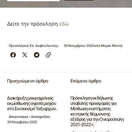
Δείτε την πρόσκληση
εδώ
Προσκλήσεις Επ. Διαβούλευσης
30 Νοεμβρίου 2021
από
Μαρία Μαντή
Προηγούμενο άρθρο
Επόμενο άρθρο
Διακήρυξη μακροχρόνιας
Πρόσκληση εκδήλωσης
εκμίσθωσης αγροτεμαχίου
υποβολής προσφοράς για
στο Συνοικισμό Ταξιαρχών.
Μίσθωση συστήματος
κεντρικής θέρμανσης
Διαγωνισμοί - Διακηρύξεις
εξέδρας για την Ονειρούπολη
30 Νοεμβρίου 2021
2021-2022».