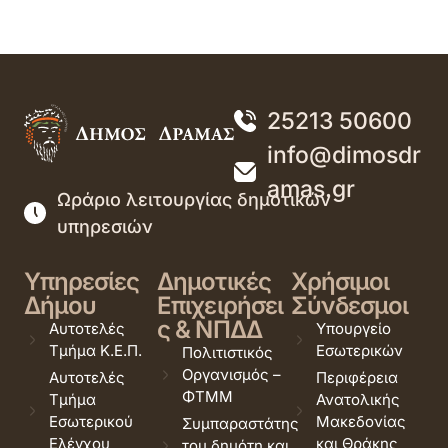
25213 50600
info@dimosdr
amas.gr
Ωράριο λειτουργίας δημοτικών
υπηρεσιών
Υπηρεσίες
Δημοτικές
Χρήσιμοι
Δήμου
Επιχειρήσει
Σύνδεσμοι
ς & ΝΠΔΔ
Αυτοτελές
Υπουργείο
Τμήμα Κ.Ε.Π.
Εσωτερικών
Πολιτιστικός
Οργανισμός –
Αυτοτελές
Περιφέρεια
ΦΤΜΜ
Τμήμα
Ανατολικής
Εσωτερικού
Μακεδονίας
Συμπαραστάτης
Ελέγχου
και Θράκης
του δημότη και