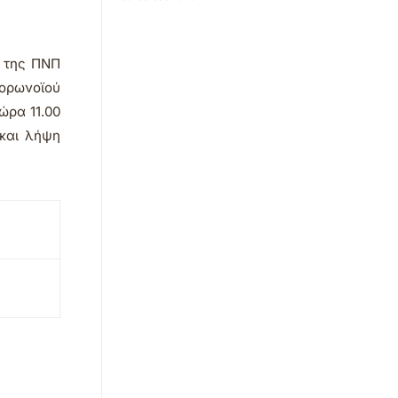
ς της ΠΝΠ
κορωνοϊού
ι ώρα
1
1
.00
και λήψη