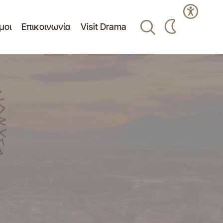
μοι
Επικοινωνία
Visit Drama
Πίνακας Θεμάτων της 11ης/23-08-2021
κατεπείγουσας δια περιφοράς(μέσω
0/8/2021
ηλεκτρονικού ταχυδρομείου)
Συνεδρίασης του Συμβουλίου Κοινότητας
Δράμας