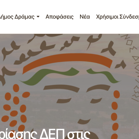
Δήμος Δράμας
Αποφάσεις
Νέα
Χρήσιμοι Σύνδεσ
Πρόσκληση 9ης συνεδρίασης ΔΕΠ στις 3
ις Δημ. Επ. Παιδείας
ίασης ΔΕΠ στις