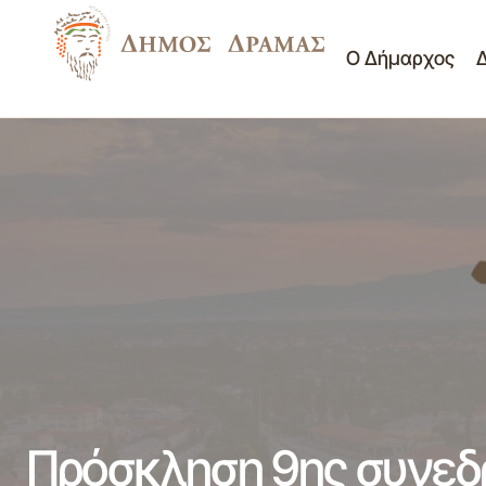
Ο Δήμαρχος
Οριστικοί πίνακες κατάταξης υποψηφίων
για την πρόσληψη προσωπικού με σχέση
εργασίας ιδιωτικού δικαίου ορισμένου
Προσκλήσε
χρόνου σε υπηρεσίες καθαρισμού
σχολικών μονάδων – ΣΟΧ 1/2021
Πρόσκληση 9ης συνεδρ