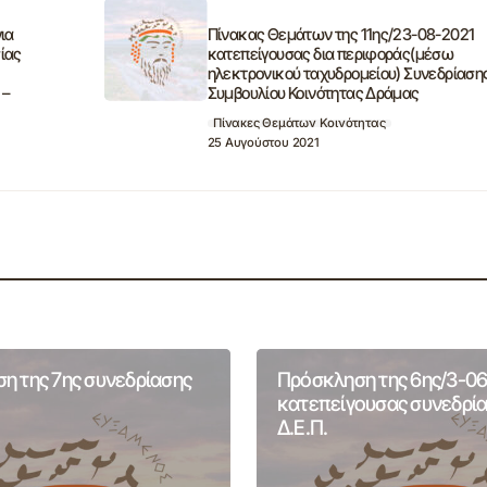
ια
Πίνακας Θεμάτων της 11ης/23-08-2021
ίας
κατεπείγουσας δια περιφοράς(μέσω
ηλεκτρονικού ταχυδρομείου) Συνεδρίαση
 –
Συμβουλίου Κοινότητας Δράμας
Πίνακες Θεμάτων Κοινότητας
25 Αυγούστου 2021
η της 7ης συνεδρίασης
Πρόσκληση της 6ης/3-06
.
κατεπείγουσας συνεδρία
Δ.Ε.Π.