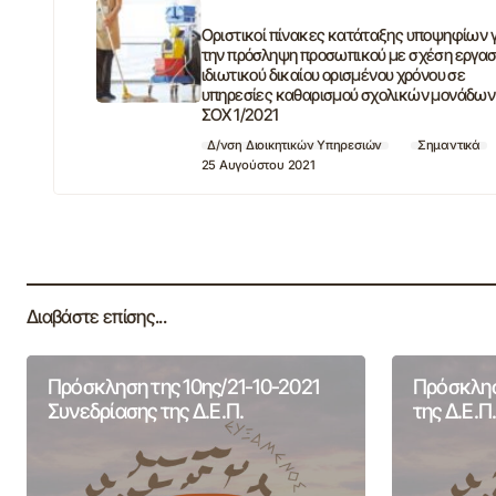
Οριστικοί πίνακες κατάταξης υποψηφίων γ
την πρόσληψη προσωπικού με σχέση εργασ
ιδιωτικού δικαίου ορισμένου χρόνου σε
υπηρεσίες καθαρισμού σχολικών μονάδων
ΣΟΧ 1/2021
Δ/νση Διοικητικών Υπηρεσιών
Σημαντικά
25 Αυγούστου 2021
Διαβάστε επίσης...
Πρόσκληση της 10ης/21-10-2021
Πρόσκλησ
Συνεδρίασης της Δ.Ε.Π.
της Δ.Ε.Π