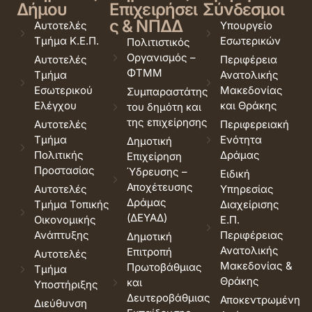
Δήμου
Επιχειρήσει
Σύνδεσμοι
ς & ΝΠΔΔ
Αυτοτελές
Υπουργείο
Τμήμα Κ.Ε.Π.
Εσωτερικών
Πολιτιστικός
Οργανισμός –
Αυτοτελές
Περιφέρεια
ΦΤΜΜ
Τμήμα
Ανατολικής
Εσωτερικού
Μακεδονίας
Συμπαραστάτης
Ελέγχου
και Θράκης
του δημότη και
της επιχείρησης
Αυτοτελές
Περιφερειακή
Τμήμα
Ενότητα
Δημοτική
Πολιτικής
Δράμας
Επιχείρηση
Προστασίας
Ύδρευσης –
Ειδική
Αποχέτευσης
Αυτοτελές
Υπηρεσίας
Δράμας
Τμήμα Τοπικής
Διαχείρισης
(ΔΕΥΑΔ)
Οικονομικής
Ε.Π.
Ανάπτυξης
Περιφέρειας
Δημοτική
Ανατολικής
Επιτροπή
Αυτοτελές
Μακεδονίας &
Πρωτοβάθμιας
Τμήμα
Θράκης
και
Υποστήριξης
Δευτεροβάθμιας
Αποκεντρωμένη
Διεύθυνση