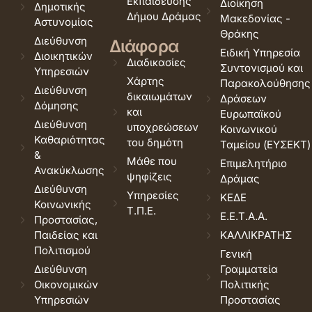
Εκπαίδευσης
Διοίκηση
Δημοτικής
Δήμου Δράμας
Μακεδονίας -
Αστυνομίας
Θράκης
Διεύθυνση
Διάφορα
Ειδική Υπηρεσία
Διοικητικών
Διαδικασίες
Συντονισμού και
Υπηρεσιών
Χάρτης
Παρακολούθησης
Διεύθυνση
δικαιωμάτων
Δράσεων
Δόμησης
και
Ευρωπαϊκού
Διεύθυνση
υποχρεώσεων
Κοινωνικού
Καθαριότητας
του δημότη
Ταμείου (ΕΥΣΕΚΤ)
&
Μάθε που
Επιμελητήριο
Ανακύκλωσης
ψηφίζεις
Δράμας
Διεύθυνση
Υπηρεσίες
ΚΕΔΕ
Κοινωνικής
Τ.Π.Ε.
Ε.Ε.Τ.Α.Α.
Προστασίας,
Παιδείας και
ΚΑΛΛΙΚΡΑΤΗΣ
Πολιτισμού
Γενική
Διεύθυνση
Γραμματεία
Οικονομικών
Πολιτικής
Υπηρεσιών
Προστασίας