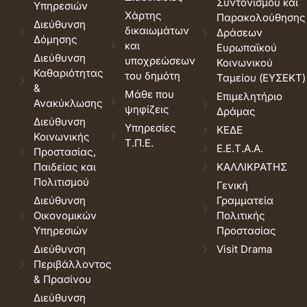
Συντονισμού και
Υπηρεσιών
Χάρτης
Παρακολούθησης
Διεύθυνση
δικαιωμάτων
Δράσεων
Δόμησης
και
Ευρωπαϊκού
Διεύθυνση
υποχρεώσεων
Κοινωνικού
Καθαριότητας
του δημότη
Ταμείου (ΕΥΣΕΚΤ)
&
Μάθε που
Επιμελητήριο
Ανακύκλωσης
ψηφίζεις
Δράμας
Διεύθυνση
Υπηρεσίες
ΚΕΔΕ
Κοινωνικής
Τ.Π.Ε.
Ε.Ε.Τ.Α.Α.
Προστασίας,
Παιδείας και
ΚΑΛΛΙΚΡΑΤΗΣ
Πολιτισμού
Γενική
Διεύθυνση
Γραμματεία
Οικονομικών
Πολιτικής
Υπηρεσιών
Προστασίας
Διεύθυνση
Visit Drama
Περιβάλλοντος
& Πρασίνου
Διεύθυνση