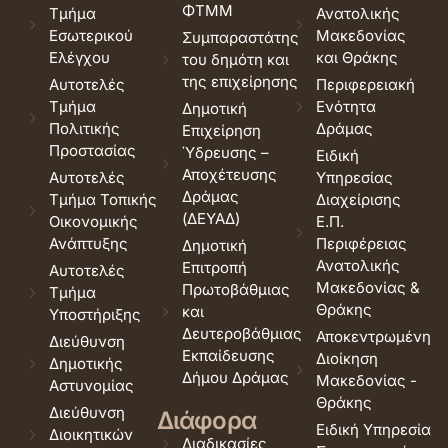
ΦΤΜΜ
Τμήμα
Ανατολικής
Εσωτερικού
Μακεδονίας
Συμπαραστάτης
Ελέγχου
και Θράκης
του δημότη και
της επιχείρησης
Αυτοτελές
Περιφερειακή
Τμήμα
Ενότητα
Δημοτική
Πολιτικής
Δράμας
Επιχείρηση
Προστασίας
Ύδρευσης –
Ειδική
Αποχέτευσης
Αυτοτελές
Υπηρεσίας
Δράμας
Τμήμα Τοπικής
Διαχείρισης
(ΔΕΥΑΔ)
Οικονομικής
Ε.Π.
Ανάπτυξης
Περιφέρειας
Δημοτική
Ανατολικής
Επιτροπή
Αυτοτελές
Μακεδονίας &
Πρωτοβάθμιας
Τμήμα
Θράκης
και
Υποστήριξης
Δευτεροβάθμιας
Αποκεντρωμένη
Διεύθυνση
Εκπαίδευσης
Διοίκηση
Δημοτικής
Δήμου Δράμας
Μακεδονίας -
Αστυνομίας
Θράκης
Διεύθυνση
Διάφορα
Ειδική Υπηρεσία
Διοικητικών
Διαδικασίες