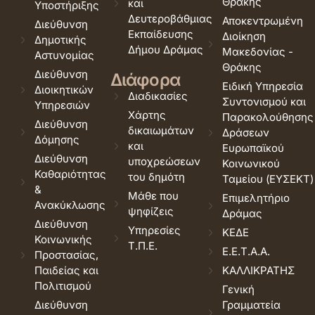
Θράκης
και
Υποστήριξης
Δευτεροβάθμιας
Αποκεντρωμένη
Διεύθυνση
Εκπαίδευσης
Διοίκηση
Δημοτικής
Δήμου Δράμας
Μακεδονίας -
Αστυνομίας
Θράκης
Διεύθυνση
Διάφορα
Ειδική Υπηρεσία
Διοικητικών
Διαδικασίες
Συντονισμού και
Υπηρεσιών
Χάρτης
Παρακολούθησης
Διεύθυνση
δικαιωμάτων
Δράσεων
Δόμησης
και
Ευρωπαϊκού
Διεύθυνση
υποχρεώσεων
Κοινωνικού
Καθαριότητας
του δημότη
Ταμείου (ΕΥΣΕΚΤ)
&
Μάθε που
Επιμελητήριο
Ανακύκλωσης
ψηφίζεις
Δράμας
Διεύθυνση
Υπηρεσίες
ΚΕΔΕ
Κοινωνικής
Τ.Π.Ε.
Ε.Ε.Τ.Α.Α.
Προστασίας,
Παιδείας και
ΚΑΛΛΙΚΡΑΤΗΣ
Πολιτισμού
Γενική
Διεύθυνση
Γραμματεία