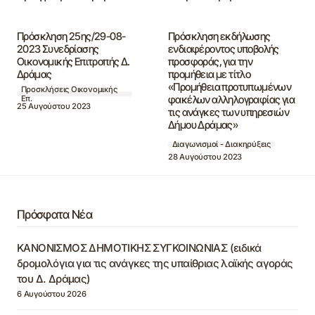
Πρόσκληση 25ης/29-08-
Πρόσκληση εκδήλωσης
2023 Συνεδρίασης
ενδιαφέροντος υποβολής
Οικονομικής Επιτροπής Δ.
προσφοράς, για την
Δράμας
προμήθεια με τίτλο
«Προμήθεια προτυπωμένων
Προσκλήσεις Οικονομικής
φακέλων αλληλογραφίας για
Επ.
25 Αυγούστου 2023
τις ανάγκες των υπηρεσιών
Δήμου Δράμας»
Διαγωνισμοί - Διακηρύξεις
28 Αυγούστου 2023
Πρόσφατα Νέα
ΚΑΝΟΝΙΣΜΟΣ ΔΗΜΟΤΙΚΗΣ ΣΥΓΚΟΙΝΩΝΙΑΣ (ειδικά
δρομολόγια για τις ανάγκες της υπαίθριας λαϊκής αγοράς
του Δ. Δράμας)
6 Αυγούστου 2026