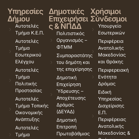
Υπηρεσίες
Δημοτικές
Χρήσιμοι
Δήμου
Επιχειρήσει
Σύνδεσμοι
ς & ΝΠΔΔ
Αυτοτελές
Υπουργείο
Τμήμα Κ.Ε.Π.
Εσωτερικών
Πολιτιστικός
Οργανισμός –
Αυτοτελές
Περιφέρεια
ΦΤΜΜ
Τμήμα
Ανατολικής
Εσωτερικού
Μακεδονίας
Συμπαραστάτης
Ελέγχου
και Θράκης
του δημότη και
της επιχείρησης
Αυτοτελές
Περιφερειακή
Τμήμα
Ενότητα
Δημοτική
Πολιτικής
Δράμας
Επιχείρηση
Προστασίας
Ύδρευσης –
Ειδική
Αποχέτευσης
Αυτοτελές
Υπηρεσίας
Δράμας
Τμήμα Τοπικής
Διαχείρισης
(ΔΕΥΑΔ)
Οικονομικής
Ε.Π.
Ανάπτυξης
Περιφέρειας
Δημοτική
Ανατολικής
Επιτροπή
Αυτοτελές
Μακεδονίας &
Πρωτοβάθμιας
Τμήμα