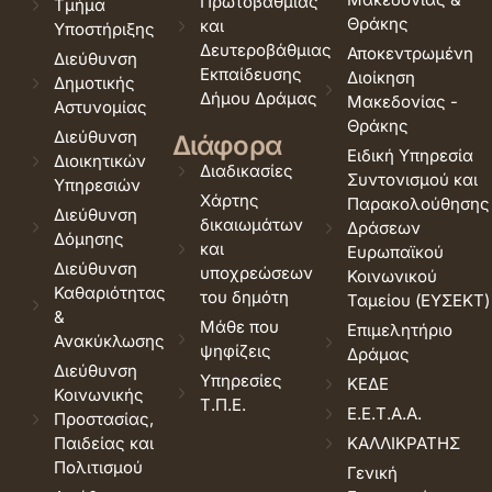
Πρωτοβάθμιας
Τμήμα
Θράκης
και
Υποστήριξης
Δευτεροβάθμιας
Αποκεντρωμένη
Διεύθυνση
Εκπαίδευσης
Διοίκηση
Δημοτικής
Δήμου Δράμας
Μακεδονίας -
Αστυνομίας
Θράκης
Διεύθυνση
Διάφορα
Ειδική Υπηρεσία
Διοικητικών
Διαδικασίες
Συντονισμού και
Υπηρεσιών
Χάρτης
Παρακολούθησης
Διεύθυνση
δικαιωμάτων
Δράσεων
Δόμησης
και
Ευρωπαϊκού
Διεύθυνση
υποχρεώσεων
Κοινωνικού
Καθαριότητας
του δημότη
Ταμείου (ΕΥΣΕΚΤ)
&
Μάθε που
Επιμελητήριο
Ανακύκλωσης
ψηφίζεις
Δράμας
Διεύθυνση
Υπηρεσίες
ΚΕΔΕ
Κοινωνικής
Τ.Π.Ε.
Ε.Ε.Τ.Α.Α.
Προστασίας,
Παιδείας και
ΚΑΛΛΙΚΡΑΤΗΣ
Πολιτισμού
Γενική