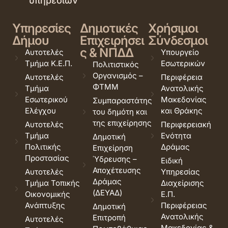
υπηρεσιών
Υπηρεσίες
Δημοτικές
Χρήσιμοι
Δήμου
Επιχειρήσει
Σύνδεσμοι
ς & ΝΠΔΔ
Αυτοτελές
Υπουργείο
Τμήμα Κ.Ε.Π.
Εσωτερικών
Πολιτιστικός
Οργανισμός –
Αυτοτελές
Περιφέρεια
ΦΤΜΜ
Τμήμα
Ανατολικής
Εσωτερικού
Μακεδονίας
Συμπαραστάτης
Ελέγχου
και Θράκης
του δημότη και
της επιχείρησης
Αυτοτελές
Περιφερειακή
Τμήμα
Ενότητα
Δημοτική
Πολιτικής
Δράμας
Επιχείρηση
Προστασίας
Ύδρευσης –
Ειδική
Αποχέτευσης
Αυτοτελές
Υπηρεσίας
Δράμας
Τμήμα Τοπικής
Διαχείρισης
(ΔΕΥΑΔ)
Οικονομικής
Ε.Π.
Ανάπτυξης
Περιφέρειας
Δημοτική
Ανατολικής
Επιτροπή
Αυτοτελές
Μακεδονίας &