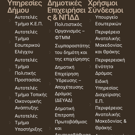
Υπηρεσίες
Δημοτικές
Χρήσιμοι
Δήμου
Επιχειρήσει
Σύνδεσμοι
ς & ΝΠΔΔ
Αυτοτελές
Υπουργείο
Τμήμα Κ.Ε.Π.
Εσωτερικών
Πολιτιστικός
Οργανισμός –
Αυτοτελές
Περιφέρεια
ΦΤΜΜ
Τμήμα
Ανατολικής
Εσωτερικού
Μακεδονίας
Συμπαραστάτης
Ελέγχου
και Θράκης
του δημότη και
της επιχείρησης
Αυτοτελές
Περιφερειακή
Τμήμα
Ενότητα
Δημοτική
Πολιτικής
Δράμας
Επιχείρηση
Προστασίας
Ύδρευσης –
Ειδική
Αποχέτευσης
Αυτοτελές
Υπηρεσίας
Δράμας
Τμήμα Τοπικής
Διαχείρισης
(ΔΕΥΑΔ)
Οικονομικής
Ε.Π.
Ανάπτυξης
Περιφέρειας
Δημοτική
Ανατολικής
Επιτροπή
Αυτοτελές
Μακεδονίας &
Πρωτοβάθμιας
Τμήμα
Θράκης
και
Υποστήριξης
Δευτεροβάθμιας