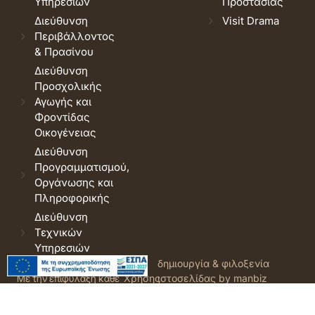
Υπηρεσιών
Προστασίας
Διεύθυνση
Visit Drama
Περιβάλλοντος
& Πρασίνου
Διεύθυνση
Προσχολικής
Αγωγής και
Φροντίδας
Οικογένειας
Διεύθυνση
Προγραμματισμού,
Οργάνωσης και
Πληροφορικής
Διεύθυνση
Τεχνικών
Υπηρεσιών
© 2026 Δήμος Δράμας.
Όροι
δημιουργία & φιλοξενία
Με την επιφύλαξη κάθε
Χρήσης
ιστοσελίδας by manbiz
νόμιμου δικαιώματος.