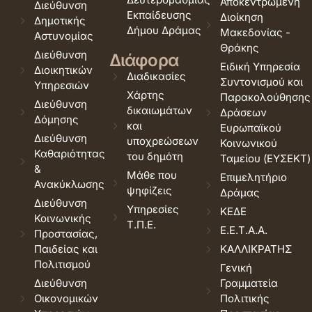
Αποκεντρωμένη
Διεύθυνση
Εκπαίδευσης
Διοίκηση
Δημοτικής
Δήμου Δράμας
Μακεδονίας -
Αστυνομίας
Θράκης
Διεύθυνση
Διάφορα
Ειδική Υπηρεσία
Διοικητικών
Διαδικασίες
Συντονισμού και
Υπηρεσιών
Χάρτης
Παρακολούθησης
Διεύθυνση
δικαιωμάτων
Δράσεων
Δόμησης
και
Ευρωπαϊκού
Διεύθυνση
υποχρεώσεων
Κοινωνικού
Καθαριότητας
του δημότη
Ταμείου (ΕΥΣΕΚΤ)
&
Μάθε που
Επιμελητήριο
Ανακύκλωσης
ψηφίζεις
Δράμας
Διεύθυνση
Υπηρεσίες
ΚΕΔΕ
Κοινωνικής
Τ.Π.Ε.
Ε.Ε.Τ.Α.Α.
Προστασίας,
Παιδείας και
ΚΑΛΛΙΚΡΑΤΗΣ
Πολιτισμού
Γενική
Διεύθυνση
Γραμματεία
Οικονομικών
Πολιτικής