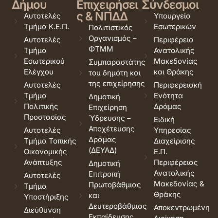
Δήμου
Επιχειρήσει
Σύνδεσμοι
ς & ΝΠΔΔ
Αυτοτελές
Υπουργείο
Τμήμα Κ.Ε.Π.
Εσωτερικών
Πολιτιστικός
Οργανισμός –
Αυτοτελές
Περιφέρεια
ΦΤΜΜ
Τμήμα
Ανατολικής
Εσωτερικού
Μακεδονίας
Συμπαραστάτης
Ελέγχου
και Θράκης
του δημότη και
της επιχείρησης
Αυτοτελές
Περιφερειακή
Τμήμα
Ενότητα
Δημοτική
Πολιτικής
Δράμας
Επιχείρηση
Προστασίας
Ύδρευσης –
Ειδική
Αποχέτευσης
Αυτοτελές
Υπηρεσίας
Δράμας
Τμήμα Τοπικής
Διαχείρισης
(ΔΕΥΑΔ)
Οικονομικής
Ε.Π.
Ανάπτυξης
Περιφέρειας
Δημοτική
Ανατολικής
Επιτροπή
Αυτοτελές
Μακεδονίας &
Πρωτοβάθμιας
Τμήμα
Θράκης
και
Υποστήριξης
Δευτεροβάθμιας
Αποκεντρωμένη
Διεύθυνση
Εκπαίδευσης