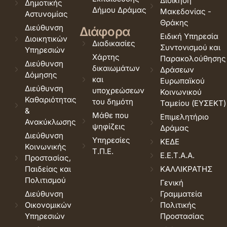
Διοίκηση
Δημοτικής
Δήμου Δράμας
Μακεδονίας -
Αστυνομίας
Θράκης
Διεύθυνση
Διάφορα
Ειδική Υπηρεσία
Διοικητικών
Διαδικασίες
Συντονισμού και
Υπηρεσιών
Χάρτης
Παρακολούθησης
Διεύθυνση
δικαιωμάτων
Δράσεων
Δόμησης
και
Ευρωπαϊκού
Διεύθυνση
υποχρεώσεων
Κοινωνικού
Καθαριότητας
του δημότη
Ταμείου (ΕΥΣΕΚΤ)
&
Μάθε που
Επιμελητήριο
Ανακύκλωσης
ψηφίζεις
Δράμας
Διεύθυνση
Υπηρεσίες
ΚΕΔΕ
Κοινωνικής
Τ.Π.Ε.
Ε.Ε.Τ.Α.Α.
Προστασίας,
Παιδείας και
ΚΑΛΛΙΚΡΑΤΗΣ
Πολιτισμού
Γενική
Διεύθυνση
Γραμματεία
Οικονομικών
Πολιτικής
Υπηρεσιών
Προστασίας