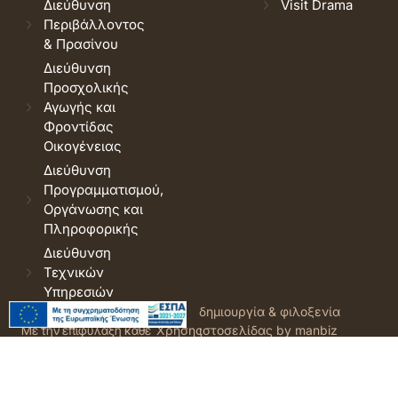
Διεύθυνση
Visit Drama
Περιβάλλοντος
& Πρασίνου
Διεύθυνση
Προσχολικής
Αγωγής και
Φροντίδας
Οικογένειας
Διεύθυνση
Προγραμματισμού,
Οργάνωσης και
Πληροφορικής
Διεύθυνση
Τεχνικών
Υπηρεσιών
© 2026 Δήμος Δράμας.
Όροι
δημιουργία & φιλοξενία
Με την επιφύλαξη κάθε
Χρήσης
ιστοσελίδας by manbiz
νόμιμου δικαιώματος.