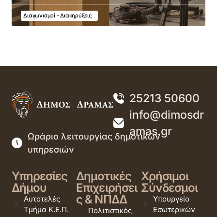
Διαγωνισμοί - Διακηρύξεις
25213 50600
info@dimosdr
amas.gr
Ωράριο λειτουργίας δημοτικών
υπηρεσιών
Υπηρεσίες
Δημοτικές
Χρήσιμοι
Δήμου
Επιχειρήσει
Σύνδεσμοι
ς & ΝΠΔΔ
Αυτοτελές
Υπουργείο
Τμήμα Κ.Ε.Π.
Εσωτερικών
Πολιτιστικός