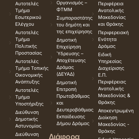
Οργανισμός –
Αυτοτελές
Περιφέρεια
ΦΤΜΜ
Τμήμα
Ανατολικής
Εσωτερικού
Μακεδονίας
Συμπαραστάτης
Ελέγχου
και Θράκης
του δημότη και
της επιχείρησης
Αυτοτελές
Περιφερειακή
Τμήμα
Ενότητα
Δημοτική
Πολιτικής
Δράμας
Επιχείρηση
Προστασίας
Ύδρευσης –
Ειδική
Αποχέτευσης
Αυτοτελές
Υπηρεσίας
Δράμας
Τμήμα Τοπικής
Διαχείρισης
(ΔΕΥΑΔ)
Οικονομικής
Ε.Π.
Ανάπτυξης
Περιφέρειας
Δημοτική
Ανατολικής
Επιτροπή
Αυτοτελές
Μακεδονίας &
Πρωτοβάθμιας
Τμήμα
Θράκης
και
Υποστήριξης
Δευτεροβάθμιας
Αποκεντρωμένη
Διεύθυνση
Εκπαίδευσης
Διοίκηση
Δημοτικής
Δήμου Δράμας
Μακεδονίας -
Αστυνομίας
Θράκης
Διεύθυνση
Διάφορα