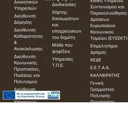
Ειδική Υπηρεσία
Διοικητικών
Διαδικασίες
Συντονισμού και
Υπηρεσιών
Χάρτης
Παρακολούθησης
Διεύθυνση
δικαιωμάτων
Δράσεων
Δόμησης
και
Ευρωπαϊκού
Διεύθυνση
υποχρεώσεων
Κοινωνικού
Καθαριότητας
του δημότη
Ταμείου (ΕΥΣΕΚΤ)
&
Μάθε που
Επιμελητήριο
Ανακύκλωσης
ψηφίζεις
Δράμας
Διεύθυνση
Υπηρεσίες
ΚΕΔΕ
Κοινωνικής
Τ.Π.Ε.
Ε.Ε.Τ.Α.Α.
Προστασίας,
Παιδείας και
ΚΑΛΛΙΚΡΑΤΗΣ
Πολιτισμού
Γενική
Διεύθυνση
Γραμματεία
Οικονομικών
Πολιτικής
Υπηρεσιών
Προστασίας
Διεύθυνση
Visit Drama
Περιβάλλοντος
& Πρασίνου