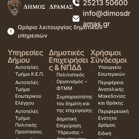
25213 50600
info@dimosdr
amas.gr
Ωράριο λειτουργίας δημοτικών
υπηρεσιών
Υπηρεσίες
Δημοτικές
Χρήσιμοι
Δήμου
Επιχειρήσει
Σύνδεσμοι
ς & ΝΠΔΔ
Αυτοτελές
Υπουργείο
Τμήμα Κ.Ε.Π.
Εσωτερικών
Πολιτιστικός
Οργανισμός –
Αυτοτελές
Περιφέρεια
ΦΤΜΜ
Τμήμα
Ανατολικής
Εσωτερικού
Μακεδονίας
Συμπαραστάτης
Ελέγχου
και Θράκης
του δημότη και
της επιχείρησης
Αυτοτελές
Περιφερειακή
Τμήμα
Ενότητα
Δημοτική
Πολιτικής
Δράμας
Επιχείρηση
Προστασίας
Ύδρευσης –
Ειδική