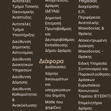
Αποχέτευσης
Αυτοτελές
Υπηρεσίας
Δράμας
Τμήμα Τοπικής
Διαχείρισης
(ΔΕΥΑΔ)
Οικονομικής
Ε.Π.
Ανάπτυξης
Περιφέρειας
Δημοτική
Ανατολικής
Επιτροπή
Αυτοτελές
Μακεδονίας &
Πρωτοβάθμιας
Τμήμα
Θράκης
και
Υποστήριξης
Δευτεροβάθμιας
Αποκεντρωμένη
Διεύθυνση
Εκπαίδευσης
Διοίκηση
Δημοτικής
Δήμου Δράμας
Μακεδονίας -
Αστυνομίας
Θράκης
Διεύθυνση
Διάφορα
Ειδική Υπηρεσία
Διοικητικών
Διαδικασίες
Συντονισμού και
Υπηρεσιών
Χάρτης
Παρακολούθησης
Διεύθυνση
δικαιωμάτων
Δράσεων
Δόμησης
και
Ευρωπαϊκού
Διεύθυνση
υποχρεώσεων
Κοινωνικού
Καθαριότητας
του δημότη
Ταμείου (ΕΥΣΕΚΤ)
&
Μάθε που
Επιμελητήριο
Ανακύκλωσης
ψηφίζεις
Δράμας