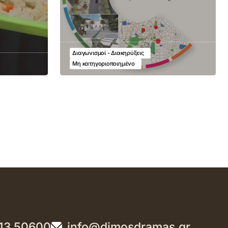
Διαγωνισμοί - Διακηρύξεις
Μη κατηγοριοποιημένο
13 50600
info@dimosdramas.gr