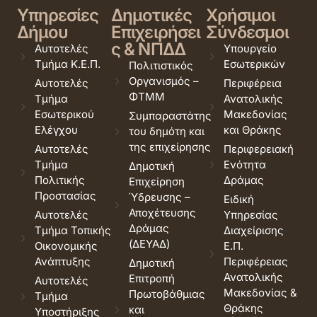
Υπηρεσίες
Δημοτικές
Χρήσιμοι
Δήμου
Επιχειρήσει
Σύνδεσμοι
ς & ΝΠΔΔ
Αυτοτελές
Υπουργείο
Τμήμα Κ.Ε.Π.
Εσωτερικών
Πολιτιστικός
Οργανισμός –
Αυτοτελές
Περιφέρεια
ΦΤΜΜ
Τμήμα
Ανατολικής
Εσωτερικού
Μακεδονίας
Συμπαραστάτης
Ελέγχου
και Θράκης
του δημότη και
της επιχείρησης
Αυτοτελές
Περιφερειακή
Τμήμα
Ενότητα
Δημοτική
Πολιτικής
Δράμας
Επιχείρηση
Προστασίας
Ύδρευσης –
Ειδική
Αποχέτευσης
Αυτοτελές
Υπηρεσίας
Δράμας
Τμήμα Τοπικής
Διαχείρισης
(ΔΕΥΑΔ)
Οικονομικής
Ε.Π.
Ανάπτυξης
Περιφέρειας
Δημοτική
Ανατολικής
Επιτροπή
Αυτοτελές
Μακεδονίας &
Πρωτοβάθμιας
Τμήμα
Θράκης
και
Υποστήριξης