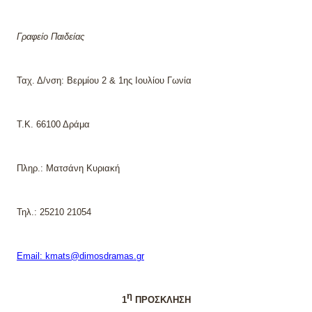
Γραφείο Παιδείας
Ταχ. Δ/νση: Βερμίου 2 & 1ης Ιουλίου Γωνία
Τ.Κ.
66100 Δράμα
Πληρ.: Ματσάνη Κυριακή
Τηλ
.: 25210
21054
Email
:
kmats
@dimosdramas.gr
η
1
ΠΡΟΣΚΛΗΣΗ