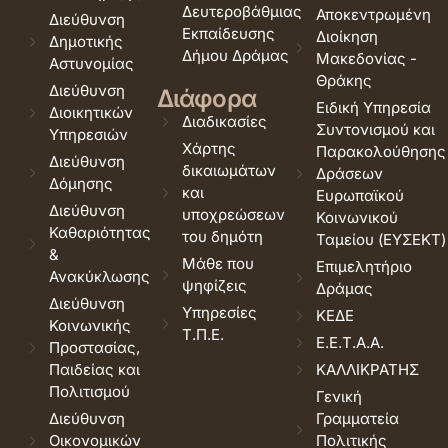
Δευτεροβάθμιας
Αποκεντρωμένη
Διεύθυνση
Εκπαίδευσης
Διοίκηση
Δημοτικής
Δήμου Δράμας
Μακεδονίας -
Αστυνομίας
Θράκης
Διεύθυνση
Διάφορα
Ειδική Υπηρεσία
Διοικητικών
Διαδικασίες
Συντονισμού και
Υπηρεσιών
Χάρτης
Παρακολούθησης
Διεύθυνση
δικαιωμάτων
Δράσεων
Δόμησης
και
Ευρωπαϊκού
Διεύθυνση
υποχρεώσεων
Κοινωνικού
Καθαριότητας
του δημότη
Ταμείου (ΕΥΣΕΚΤ)
&
Μάθε που
Επιμελητήριο
Ανακύκλωσης
ψηφίζεις
Δράμας
Διεύθυνση
Υπηρεσίες
ΚΕΔΕ
Κοινωνικής
Τ.Π.Ε.
Ε.Ε.Τ.Α.Α.
Προστασίας,
Παιδείας και
ΚΑΛΛΙΚΡΑΤΗΣ
Πολιτισμού
Γενική
Διεύθυνση
Γραμματεία
Οικονομικών
Πολιτικής