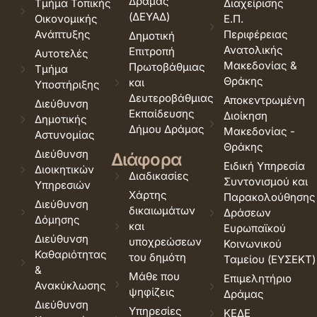
Δράμας
Τμήμα Τοπικής
Διαχείρισης
(ΔΕΥΑΔ)
Οικονομικής
Ε.Π.
Ανάπτυξης
Περιφέρειας
Δημοτική
Ανατολικής
Επιτροπή
Αυτοτελές
Μακεδονίας &
Πρωτοβάθμιας
Τμήμα
Θράκης
και
Υποστήριξης
Δευτεροβάθμιας
Αποκεντρωμένη
Διεύθυνση
Εκπαίδευσης
Διοίκηση
Δημοτικής
Δήμου Δράμας
Μακεδονίας -
Αστυνομίας
Θράκης
Διεύθυνση
Διάφορα
Ειδική Υπηρεσία
Διοικητικών
Διαδικασίες
Συντονισμού και
Υπηρεσιών
Χάρτης
Παρακολούθησης
Διεύθυνση
δικαιωμάτων
Δράσεων
Δόμησης
και
Ευρωπαϊκού
Διεύθυνση
υποχρεώσεων
Κοινωνικού
Καθαριότητας
του δημότη
Ταμείου (ΕΥΣΕΚΤ)
&
Μάθε που
Επιμελητήριο
Ανακύκλωσης
ψηφίζεις
Δράμας
Διεύθυνση
Υπηρεσίες
ΚΕΔΕ