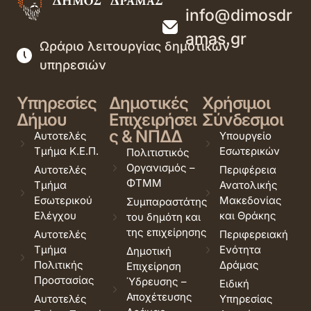
info@dimosdr
amas.gr
Ωράριο λειτουργίας δημοτικών
υπηρεσιών
Υπηρεσίες
Δημοτικές
Χρήσιμοι
Δήμου
Επιχειρήσει
Σύνδεσμοι
ς & ΝΠΔΔ
Αυτοτελές
Υπουργείο
Τμήμα Κ.Ε.Π.
Εσωτερικών
Πολιτιστικός
Οργανισμός –
Αυτοτελές
Περιφέρεια
ΦΤΜΜ
Τμήμα
Ανατολικής
Εσωτερικού
Μακεδονίας
Συμπαραστάτης
Ελέγχου
και Θράκης
του δημότη και
της επιχείρησης
Αυτοτελές
Περιφερειακή
Τμήμα
Ενότητα
Δημοτική
Πολιτικής
Δράμας
Επιχείρηση
Προστασίας
Ύδρευσης –
Ειδική
Αποχέτευσης
Αυτοτελές
Υπηρεσίας