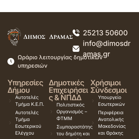
25213 50600
info@dimosdr
amas.gr
Ωράριο λειτουργίας δημοτικών
υπηρεσιών
Υπηρεσίες
Δημοτικές
Χρήσιμοι
Δήμου
Επιχειρήσει
Σύνδεσμοι
ς & ΝΠΔΔ
Αυτοτελές
Υπουργείο
Τμήμα Κ.Ε.Π.
Εσωτερικών
Πολιτιστικός
Οργανισμός –
Αυτοτελές
Περιφέρεια
ΦΤΜΜ
Τμήμα
Ανατολικής
Εσωτερικού
Μακεδονίας
Συμπαραστάτης
Ελέγχου
και Θράκης
του δημότη και