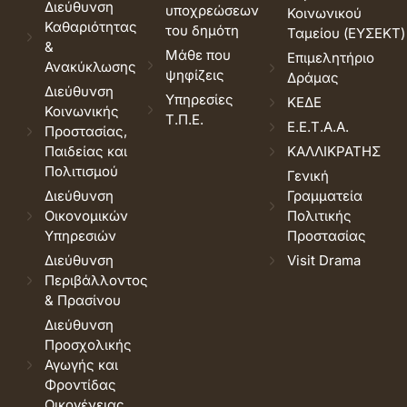
Διεύθυνση
υποχρεώσεων
Κοινωνικού
Καθαριότητας
του δημότη
Ταμείου (ΕΥΣΕΚΤ)
&
Μάθε που
Επιμελητήριο
Ανακύκλωσης
ψηφίζεις
Δράμας
Διεύθυνση
Υπηρεσίες
ΚΕΔΕ
Κοινωνικής
Τ.Π.Ε.
Ε.Ε.Τ.Α.Α.
Προστασίας,
Παιδείας και
ΚΑΛΛΙΚΡΑΤΗΣ
Πολιτισμού
Γενική
Διεύθυνση
Γραμματεία
Οικονομικών
Πολιτικής
Υπηρεσιών
Προστασίας
Διεύθυνση
Visit Drama
Περιβάλλοντος
& Πρασίνου
Διεύθυνση
Προσχολικής
Αγωγής και
Φροντίδας
Οικογένειας