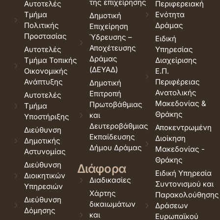
της επιχείρησης
Αυτοτελές
Περιφερειακή
Τμήμα
Ενότητα
Δημοτική
Πολιτικής
Δράμας
Επιχείρηση
Προστασίας
Ύδρευσης –
Ειδική
Αποχέτευσης
Αυτοτελές
Υπηρεσίας
Δράμας
Τμήμα Τοπικής
Διαχείρισης
(ΔΕΥΑΔ)
Οικονομικής
Ε.Π.
Ανάπτυξης
Περιφέρειας
Δημοτική
Ανατολικής
Επιτροπή
Αυτοτελές
Μακεδονίας &
Πρωτοβάθμιας
Τμήμα
Θράκης
και
Υποστήριξης
Δευτεροβάθμιας
Αποκεντρωμένη
Διεύθυνση
Εκπαίδευσης
Διοίκηση
Δημοτικής
Δήμου Δράμας
Μακεδονίας -
Αστυνομίας
Θράκης
Διεύθυνση
Διάφορα
Ειδική Υπηρεσία
Διοικητικών
Διαδικασίες
Συντονισμού και
Υπηρεσιών
Χάρτης
Παρακολούθησης
Διεύθυνση
δικαιωμάτων
Δράσεων
Δόμησης
και
Ευρωπαϊκού