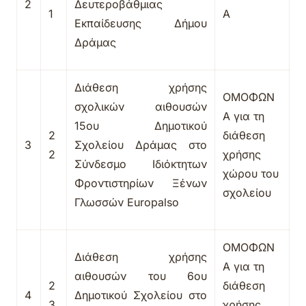
2
Δευτεροβάθμιας
1
Α
Εκπαίδευσης Δήμου
Δράμας
Διάθεση χρήσης
ΟΜΟΦΩΝ
σχολικών αιθουσών
Α για τη
15ου Δημοτικού
2
διάθεση
3
Σχολείου Δράμας στο
2
χρήσης
Σύνδεσμο Ιδιόκτητων
χώρου του
Φροντιστηρίων Ξένων
σχολείου
Γλωσσών
Europalso
ΟΜΟΦΩΝ
Διάθεση χρήσης
Α για τη
αιθουσών του 6ου
2
διάθεση
4
Δημοτικού Σχολείου στο
3
χρήσης