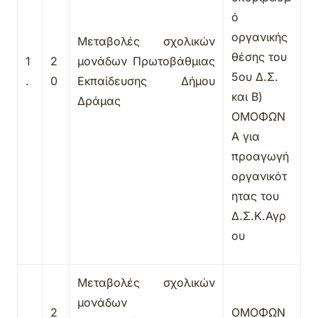
ό
οργανικής
M
εταβολές σχολικών
θέσης του
1
2
μονάδων Πρωτοβάθμιας
5ου Δ.Σ.
.
0
Εκπαίδευσης Δήμου
και Β)
Δράμας
ΟΜΟΦΩΝ
Α για
προαγωγή
οργανικότ
ητας του
Δ.Σ.Κ.Αγρ
ου
M
εταβολές σχολικών
μονάδων
2
ΟΜΟΦΩΝ