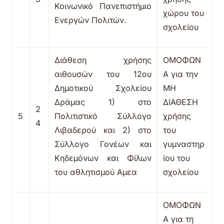
Κοινωνικό Πανεπιστήμιο
χώρου του
Ενεργών Πολιτών.
σχολείου
Διάθεση χρήσης
ΟΜΟΦΩΝ
αιθουσών του 12ου
Α για την
Δημοτικού Σχολείου
ΜΗ
Δράμας 1) στο
ΔΙΑΘΕΣΗ
2
5
Πολιτιστικό Σύλλογο
χρήσης
4
Λιβαδερού και 2) στο
του
Σύλλογο Γονέων και
γυμναστηρ
Κηδεμόνων και Φίλων
ίου του
του αθλητισμού Αμεα
σχολείου
ΟΜΟΦΩΝ
Α
για τη