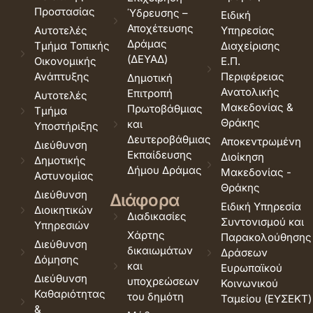
Προστασίας
Ύδρευσης –
Ειδική
Αποχέτευσης
Αυτοτελές
Υπηρεσίας
Δράμας
Τμήμα Τοπικής
Διαχείρισης
(ΔΕΥΑΔ)
Οικονομικής
Ε.Π.
Ανάπτυξης
Περιφέρειας
Δημοτική
Ανατολικής
Επιτροπή
Αυτοτελές
Μακεδονίας &
Πρωτοβάθμιας
Τμήμα
Θράκης
και
Υποστήριξης
Δευτεροβάθμιας
Αποκεντρωμένη
Διεύθυνση
Εκπαίδευσης
Διοίκηση
Δημοτικής
Δήμου Δράμας
Μακεδονίας -
Αστυνομίας
Θράκης
Διεύθυνση
Διάφορα
Ειδική Υπηρεσία
Διοικητικών
Διαδικασίες
Συντονισμού και
Υπηρεσιών
Χάρτης
Παρακολούθησης
Διεύθυνση
δικαιωμάτων
Δράσεων
Δόμησης
και
Ευρωπαϊκού
Διεύθυνση
υποχρεώσεων
Κοινωνικού
Καθαριότητας
του δημότη
Ταμείου (ΕΥΣΕΚΤ)
&