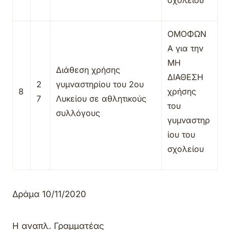
σχολείου
ΟΜΟΦΩΝ
Α για την
ΜΗ
Διάθεση χρήσης
ΔΙΑΘΕΣΗ
2
γυμναστηρίου του 2ου
8
χρήσης
7
Λυκείου σε αθλητικούς
του
συλλόγους
γυμναστηρ
ίου του
σχολείου
Δράμα
10/11/2
020
Η αναπλ. Γραμματέας