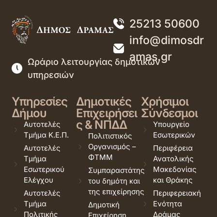
25213 50600
info@dimosdr
amas.gr
Ωράριο λειτουργίας δημοτικών
υπηρεσιών
Υπηρεσίες
Δημοτικές
Χρήσιμοι
Δήμου
Επιχειρήσει
Σύνδεσμοι
ς & ΝΠΔΔ
Αυτοτελές
Υπουργείο
Τμήμα Κ.Ε.Π.
Εσωτερικών
Πολιτιστικός
Οργανισμός –
Αυτοτελές
Περιφέρεια
ΦΤΜΜ
Τμήμα
Ανατολικής
Εσωτερικού
Μακεδονίας
Συμπαραστάτης
Ελέγχου
και Θράκης
του δημότη και
της επιχείρησης
Αυτοτελές
Περιφερειακή
Τμήμα
Ενότητα
Δημοτική
Πολιτικής
Δράμας
Επιχείρηση