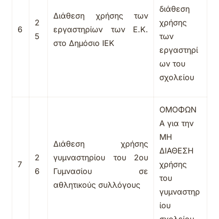
διάθεση
Διάθεση χρήσης των
2
χρήσης
6
εργαστηρίων των Ε.Κ.
5
των
στο Δημόσιο ΙΕΚ
εργαστηρί
ων
του
σχολείου
ΟΜΟΦΩΝ
Α για την
ΜΗ
Διάθεση χρήσης
ΔΙΑΘΕΣΗ
2
γυμναστηρίου του 2ου
7
χρήσης
6
Γυμνασίου σε
του
αθλητικούς συλλόγους
γυμναστηρ
ίου