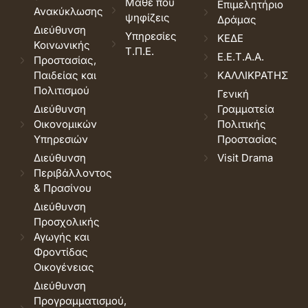
Μάθε που
Επιμελητήριο
Ανακύκλωσης
ψηφίζεις
Δράμας
Διεύθυνση
Υπηρεσίες
ΚΕΔΕ
Κοινωνικής
Τ.Π.Ε.
Ε.Ε.Τ.Α.Α.
Προστασίας,
Παιδείας και
ΚΑΛΛΙΚΡΑΤΗΣ
Πολιτισμού
Γενική
Διεύθυνση
Γραμματεία
Οικονομικών
Πολιτικής
Υπηρεσιών
Προστασίας
Διεύθυνση
Visit Drama
Περιβάλλοντος
& Πρασίνου
Διεύθυνση
Προσχολικής
Αγωγής και
Φροντίδας
Οικογένειας
Διεύθυνση
Προγραμματισμού,