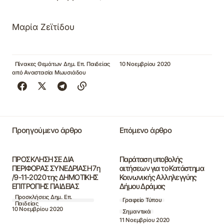
Μ
αρία Ζεϊτίδου
Πίνακες Θεμάτων Δημ. Επ. Παιδείας
10 Νοεμβρίου 2020
από
Αναστασία Μωυσιάδου
Προηγούμενο άρθρο
Επόμενο άρθρο
ΠΡΟΣΚΛΗΣΗ ΣΕ ΔΙΑ
Παράταση υποβολής
ΠΕΡΙΦΟΡΑΣ ΣΥΝΕΔΡΙΑΣΗ 7η
αιτήσεων για το Κατάστημα
/9-11-2020 της ΔΗΜΟΤΙΚΗΣ
Κοινωνικής Αλληλεγγύης
ΕΠΙΤΡΟΠΗΣ ΠΑΙΔΕΙΑΣ
Δήμου Δράμας
Προσκλήσεις Δημ. Επ.
Γραφείο Τύπου
Παιδείας
10 Νοεμβρίου 2020
Σημαντικά
11 Νοεμβρίου 2020